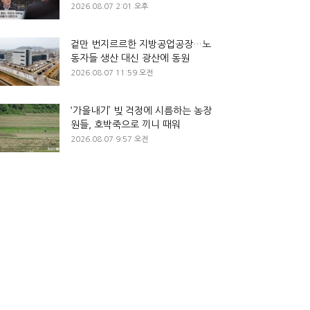
2026.08.07 2:01 오후
겉만 번지르르한 지방공업공장…노
동자들 생산 대신 광산에 동원
2026.08.07 11:59 오전
‘가을내기’ 빚 걱정에 시름하는 농장
원들, 호박죽으로 끼니 때워
2026.08.07 9:57 오전