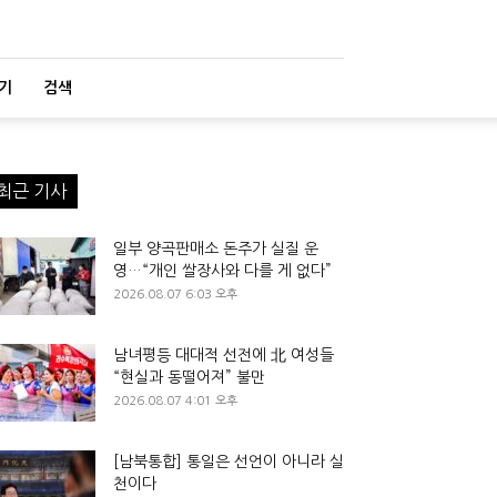
기
검색
최근 기사
일부 양곡판매소 돈주가 실질 운
영…“개인 쌀장사와 다를 게 없다”
2026.08.07 6:03 오후
남녀평등 대대적 선전에 北 여성들
“현실과 동떨어져” 불만
2026.08.07 4:01 오후
[남북통합] 통일은 선언이 아니라 실
천이다