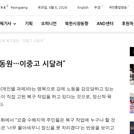
C
29.6
Pyongyang
토요일, 8월 8, 2026
English
中文
국민통일방송
체기사
기획
오피니언
북한시장동향
AND센터
후원하
강제 복구동원…이중고 시달려”
구동원…이중고 시달려”
’(개인별 과제)라는 명목으로 강제 노동을 강요당하고 있는
이 직접 고된 복구 작업을 하고 있다는 것으로, 정신적
·육
다.
통화에서 “요즘 수해지역 주민들은 복구 작업에 누구나 할 것
은 ‘너무 몰아세우니 정신을 못 차리겠다’는 반응을 보이고