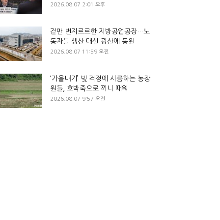
2026.08.07 2:01 오후
겉만 번지르르한 지방공업공장…노
동자들 생산 대신 광산에 동원
2026.08.07 11:59 오전
‘가을내기’ 빚 걱정에 시름하는 농장
원들, 호박죽으로 끼니 때워
2026.08.07 9:57 오전