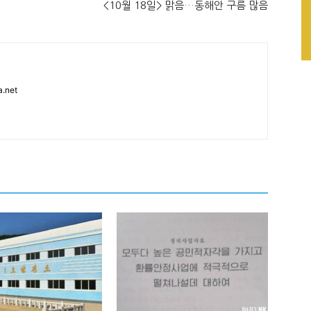
<10월 18일> 맑음…동해안 구름 많음
.net