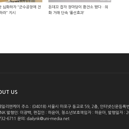
 심화하자 “군수공장에 전
돈데꼬 잡자 장마당이 환전소 됐다…외
하라” 지시
화 거래 단속 ‘풍선효과’
OUT US
데일리엔케이 주소 : (04018) 서울시 마포구 동교로 59, 2층, 인터넷신문등록번호 :
lyNK 발행인: 이광백, 편집인 : 하윤아, 청소년보호책임자 : 하윤아, 발행일자 : 2005.0
732-6711 문의: dailynk@uni-media.net