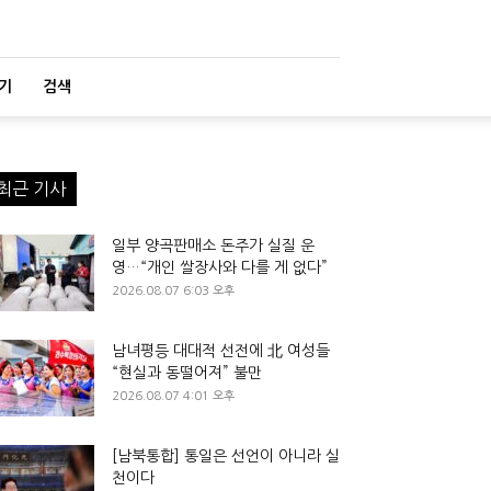
기
검색
최근 기사
일부 양곡판매소 돈주가 실질 운
영…“개인 쌀장사와 다를 게 없다”
2026.08.07 6:03 오후
남녀평등 대대적 선전에 北 여성들
“현실과 동떨어져” 불만
2026.08.07 4:01 오후
[남북통합] 통일은 선언이 아니라 실
천이다