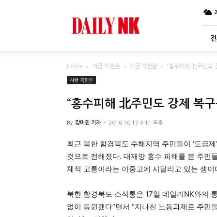
DailyNK
전
Home
지금 북한은
지금 북한은
“홍수피해 北주민도 
지금 북한은
“홍수피해 北주민도 강제 복
By
강미진 기자
-
2016.10.17 4:11 오후
최근 북한 함경북도 수해지역 주민들이 ‘도급제
것으로 전해졌다. 대재앙 홍수 피해를 본 주민들
체적 고통이라는
이중고에 시달리고 있는 셈이
북한 함경북도 소식통은 17일 데일리NK와의 
없이 동원됐다”면서 “지나친 노동과제로 주민들