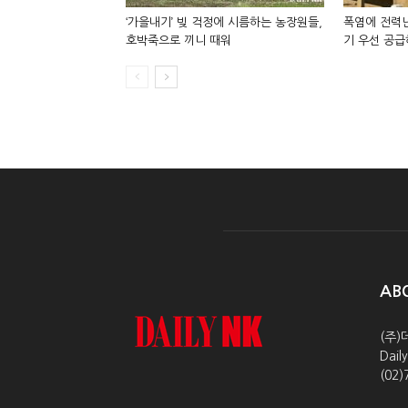
‘가을내기’ 빚 걱정에 시름하는 농장원들,
폭염에 전력난
호박죽으로 끼니 때워
기 우선 공급
AB
(주)
Dai
(02)