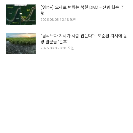
[위성+] 요새로 변하는 북한 DMZ…산림 훼손 뚜
렷
2026.08.05 10:18 오전
“날씨보다 지시가 사람 잡는다”…모순된 지시에 농
장 일꾼들 ‘곤혹’
2026.08.05 8:01 오전