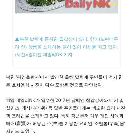
▲북한 달력에 등장한 철갑상어 요리. 옆에(노란테두
리 안) 상품을 소개하는 글이 있어 이채를 띠고 있다.
/사진=강미진 데일리NK 기자
북한 ‘평양출판사’에서 발간한 올해 달력에 주민들이 먹기 힘
든 호화음식 사진이 다수 포함된 것으로 확인했다.
11일 데일리NK가 입수한 2017년 달력엔 철갑상어와 메기 및
칠면조, 게사니(거위) 등 일반 주민들에게는 생소한 요리 사진
과 조리법을 소개하고 있다. 특히 작년부터 겨우 개인 사육과
매매(賣買)가 허용된 소(牛)를 이용한 요리인 ‘소발통(우족)찜’
사진도 실었다.