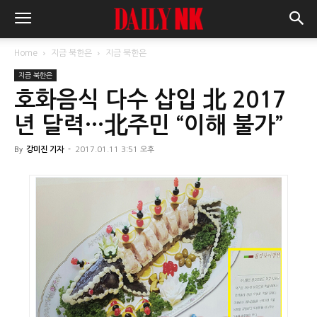
Home
지금 북한은
지금 북한은
지금 북한은
호화음식 다수 삽입 北 2017
년 달력…北주민 “이해 불가”
By
강미진 기자
-
2017.01.11 3:51 오후