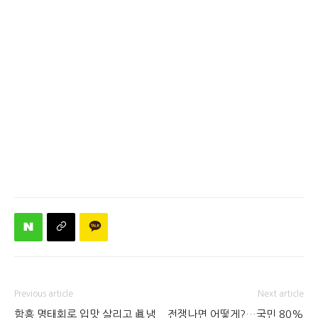
Previous article
Next article
함흥 명태회로 입맛 살리고 眞냉
전쟁나면 어떻게?…국민 80%