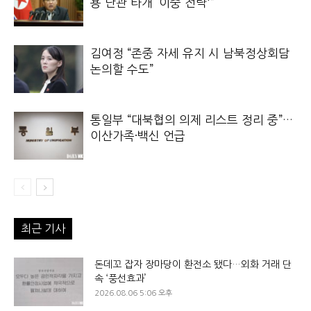
용 난관 타개 ‘이중 전략'”
김여정 “존중 자세 유지 시 남북정상회담
논의할 수도”
통일부 “대북협의 의제 리스트 정리 중”…
이산가족·백신 언급
최근 기사
돈데꼬 잡자 장마당이 환전소 됐다…외화 거래 단
속 ‘풍선효과’
2026.08.06 5:06 오후