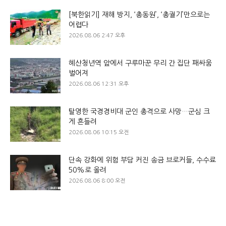
[북한읽기] 재해 방지, ‘총동원’, ‘총궐기’만으로는
어렵다
2026.08.06 2:47 오후
혜산청년역 앞에서 구루마꾼 무리 간 집단 패싸움
벌어져
2026.08.06 12:31 오후
탈영한 국경경비대 군인 총격으로 사망…군심 크
게 흔들려
2026.08.06 10:15 오전
단속 강화에 위험 부담 커진 송금 브로커들, 수수료
50%로 올려
2026.08.06 8:00 오전