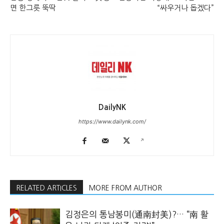
면 한그릇 뚝딱
“싸우거나 돕겠다”
DailyNK
https://www.dailynk.com/
RELATED ARTICLES
MORE FROM AUTHOR
김정은의 통남봉미(通南封美)?… “南 활