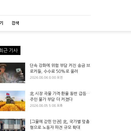
기
검색
최근 기사
단속 강화에 위험 부담 커진 송금 브
로커들, 수수료 50%로 올려
2026.08.06 8:00 오전
北 시장 곡물 가격·환율 동반 급등…
주민 물가 부담 더 커졌다
2026.08.05 5:08 오후
[그물에 갇힌 인권] 北, 국가별 맞춤
형으로 노동자 파견 규모 확대