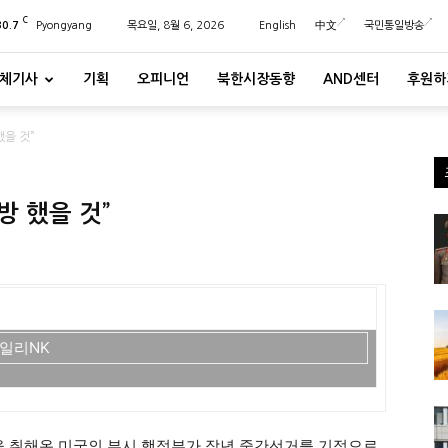
C
30.7
Pyongyang
목요일, 8월 6, 2026
English
中文
국민통일방송
체기사
기획
오피니언
북한시장동향
AND센터
후원하
했을 것”
방 했을 것”
일리NK
책을 취해온 미국의 부시 행정부가 작년 중간선거를 기점으로