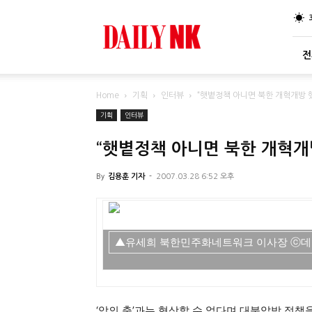
DailyNK
전
Home
기획
인터뷰
“햇볕정책 아니면 북한 개혁개방 
기획
인터뷰
“햇볕정책 아니면 북한 개혁개
By
김용훈 기자
-
2007.03.28 6:52 오후
▲유세희 북한민주화네트워크 이사장 ⓒ데
‘악의 축’과는 협상할 수 없다며 대북압박 정