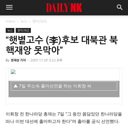
Home
뉴스
정치/외교
뉴스
정치/외교
“햇볕고수 (李)후보 대북관 북
핵재앙 못막아”
By
정재성 기자
-
2007.11.07 3:22 오후
▲ 7일 무소속 출마선언을 하는 이회창 씨
이회창 전 한나라당 총재는 7일 “그 동안 몸담았던 한나라당을
떠나 이번 대선에 출마하고자 한다”며 출마를 공식 선언했다.