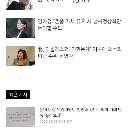
화, 북한인권 적극성 기대
김여정 “존중 자세 유지 시 남북정상회담
논의할 수도”
北, 아킬레스건 ‘인권문제’ 거론에 최선희
비난 수위 높였다
최근 기사
돈데꼬 잡자 장마당이 환전소 됐다…외화 거래 단
속 ‘풍선효과’
2026.08.06 5:06 오후