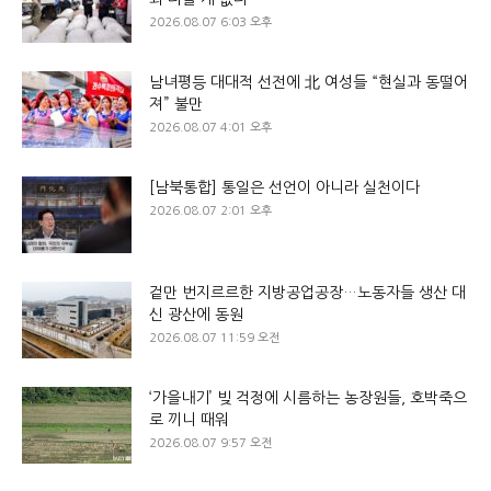
2026.08.07 6:03 오후
남녀평등 대대적 선전에 北 여성들 “현실과 동떨어
져” 불만
2026.08.07 4:01 오후
[남북통합] 통일은 선언이 아니라 실천이다
2026.08.07 2:01 오후
겉만 번지르르한 지방공업공장…노동자들 생산 대
신 광산에 동원
2026.08.07 11:59 오전
‘가을내기’ 빚 걱정에 시름하는 농장원들, 호박죽으
로 끼니 때워
2026.08.07 9:57 오전