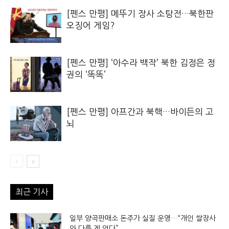
[펜스 만평] 메뚜기 장사 소탕전…북한판
오징어 게임?
[펜스 만평] ‘아수라 백작’ 북한 김정은 정
권의 ‘똑똑’
[펜스 만평] 아프간과 북핵…바이든의 고
뇌
최근 기사
일부 양곡판매소 돈주가 실질 운영…“개인 쌀장사
와 다를 게 없다”