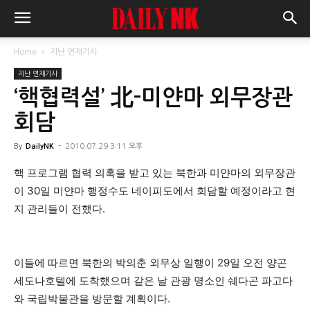
Home
지난 연재기사
지난 연재기사
‘핵협력설’ 北-미얀마 외무장관
회담
By
DailyNK
-
2010.07.29 3:11 오후
핵 프로그램 협력 의혹을 받고 있는 북한과 미얀마의 외무장관
이 30일 미얀마 행정수도 네이피도에서 회담할 예정이라고 현
지 관리들이 전했다.
이들에 따르면 북한의 박의춘 외무상 일행이 29일 오전 양곤
세도나호텔에 도착했으며 같은 날 관광 명소인 쉐다곤 파고다
와 국립박물관을 방문할 계획이다.