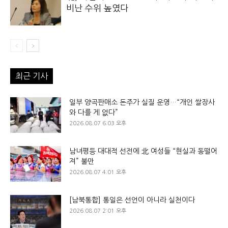
비난 수위 높였다
최근 기사
일부 양곡판매소 돈주가 실질 운영…“개인 쌀장사
와 다를 게 없다”
2026.08.07 6:03 오후
남녀평등 대대적 선전에 北 여성들 “현실과 동떨어
져” 불만
2026.08.07 4:01 오후
[남북통합] 통일은 선언이 아니라 실천이다
2026.08.07 2:01 오후