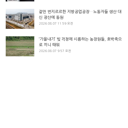
겉만 번지르르한 지방공업공장…노동자들 생산 대
신 광산에 동원
2026.08.07 11:59 오전
‘가을내기’ 빚 걱정에 시름하는 농장원들, 호박죽으
로 끼니 때워
2026.08.07 9:57 오전