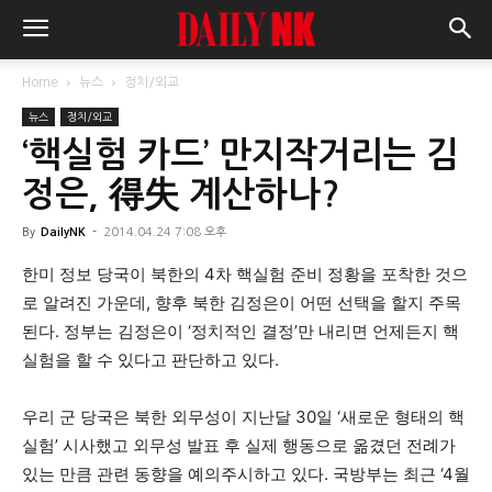
Home
뉴스
정치/외교
뉴스
정치/외교
‘핵실험 카드’ 만지작거리는 김
정은, 得失 계산하나?
By
DailyNK
-
2014.04.24 7:08 오후
한미 정보 당국이 북한의 4차 핵실험 준비 정황을 포착한 것으
로 알려진 가운데, 향후 북한 김정은이 어떤 선택을 할지 주목
된다. 정부는 김정은이 ‘정치적인 결정’만 내리면 언제든지 핵
실험을 할 수 있다고 판단하고 있다.
우리 군 당국은 북한 외무성이 지난달 30일 ‘새로운 형태의 핵
실험’ 시사했고 외무성 발표 후 실제 행동으로 옮겼던 전례가
있는 만큼 관련 동향을 예의주시하고 있다. 국방부는 최근 ‘4월