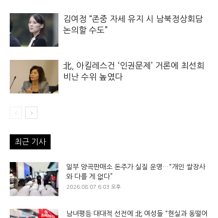
김여정 “존중 자세 유지 시 남북정상회담
논의할 수도”
北, 아킬레스건 ‘인권문제’ 거론에 최선희
비난 수위 높였다
최근 기사
일부 양곡판매소 돈주가 실질 운영…“개인 쌀장사
와 다를 게 없다”
2026.08.07 6:03 오후
남녀평등 대대적 선전에 北 여성들 “현실과 동떨어