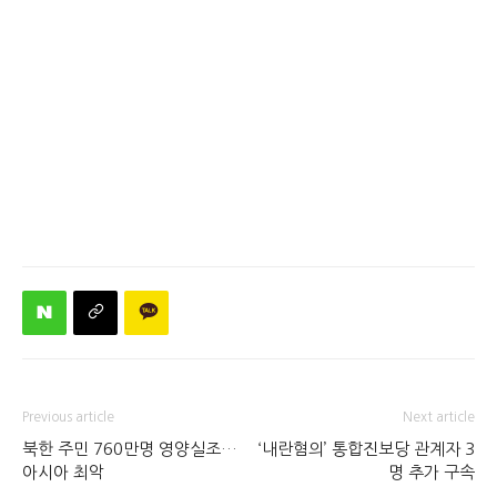
Previous article
Next article
북한 주민 760만명 영양실조…
‘내란혐의’ 통합진보당 관계자 3
아시아 최악
명 추가 구속