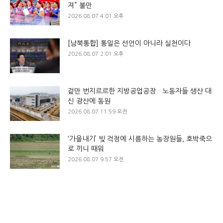
져” 불만
2026.08.07 4:01 오후
[남북통합] 통일은 선언이 아니라 실천이다
2026.08.07 2:01 오후
겉만 번지르르한 지방공업공장…노동자들 생산 대
신 광산에 동원
2026.08.07 11:59 오전
‘가을내기’ 빚 걱정에 시름하는 농장원들, 호박죽으
로 끼니 때워
2026.08.07 9:57 오전