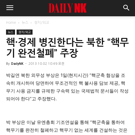
Home
뉴스
정치/외교
뉴스
정치/외교
핵·경제 병진한다는 북한 “핵무
기 완전철폐” 주장
By
DailyNK
-
2013.10.02 10:49 오전
박길연 북한 외무성 부상은 1일(현지시간) “핵군축 협상을 조
속히 개시하며 당면하여 무조건적인 핵 불사용 담보 제공, 핵
무기 사용 금지를 규제한 구속력 있는 국제법적 문서들이 작성
되어야 한다”고 주장했다.
박 부상은 이날 유엔총회 기조연설을 통해 “핵군축을 통하여
핵무기를 완전히 철폐하고 핵무기 없는 세계를 건설하는 것은