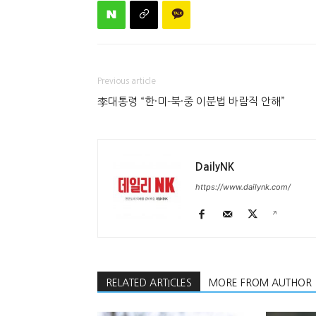
Previous article
李대통령 “한·미-북·중 이분법 바람직 안해”
DailyNK
https://www.dailynk.com/
RELATED ARTICLES
MORE FROM AUTHOR