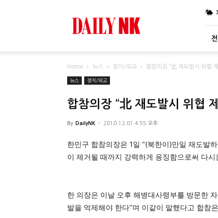
DailyNK
전
Home
뉴스
정치/외교
합참의장 “北 재도발시 위협 
뉴스
정치/외교
합참의장 “北 재도발시 위협 
By
DailyNK
-
2010.12.01 4:55 오후
한민구 합참의장은 1일 “(북한이)만일 재도발
이 제거될 때까지 강력하게 응징함으로써 다시는
한 의장은 이날 오후 해병대사령부를 방문한 자
발을 억제해야 한다”며 이같이 말했다고 합참은