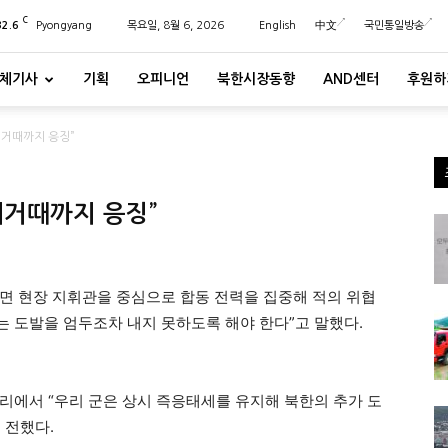
C
32.6
Pyongyang
목요일, 8월 6, 2026
English
中文
국민통일방송
체기사
기획
오피니언
북한시장동향
AND센터
후원하
제거때까지 응징”
제거때까지 응징”
하면 현장 지휘관을 중심으로 합동 전력을 집중해 적의 위협
 도발을 엄두조차 내지 못하도록 해야 한다”고 말했다.
리에서 “우리 군은 상시 즉응태세를 유지해 북한의 추가 도
 전했다.