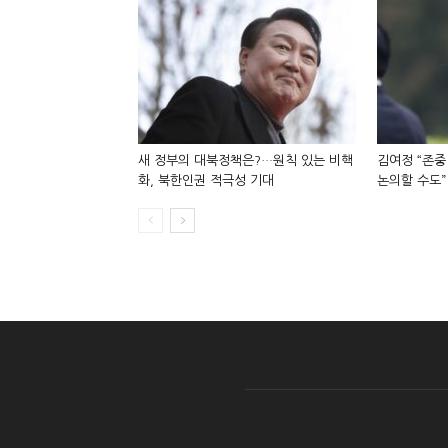
새 정부의 대북정책은?…원칙 있는 비핵
김여정 “존중
화, 북한인권 적극성 기대
논의할 수도”