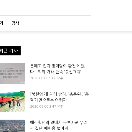
기
검색
최근 기사
돈데꼬 잡자 장마당이 환전소 됐
다…외화 거래 단속 ‘풍선효과’
2026.08.06 5:06 오후
[북한읽기] 재해 방지, ‘총동원’, ‘총
궐기’만으로는 어렵다
2026.08.06 2:47 오후
혜산청년역 앞에서 구루마꾼 무리
간 집단 패싸움 벌어져