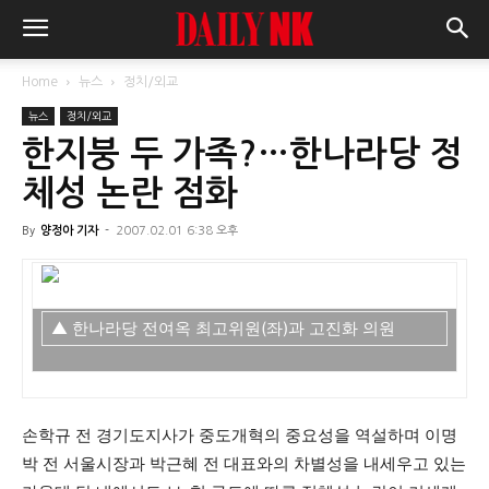
Home
뉴스
정치/외교
뉴스
정치/외교
한지붕 두 가족?…한나라당 정
체성 논란 점화
By
양정아 기자
-
2007.02.01 6:38 오후
▲ 한나라당 전여옥 최고위원(좌)과 고진화 의원
손학규 전 경기도지사가 중도개혁의 중요성을 역설하며 이명
박 전 서울시장과 박근혜 전 대표와의 차별성을 내세우고 있는