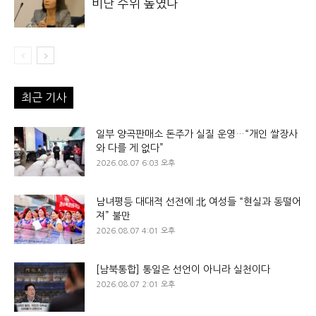
비난 수위 높였다
최근 기사
일부 양곡판매소 돈주가 실질 운영…“개인 쌀장사
와 다를 게 없다”
2026.08.07 6:03 오후
남녀평등 대대적 선전에 北 여성들 “현실과 동떨어
져” 불만
2026.08.07 4:01 오후
[남북통합] 통일은 선언이 아니라 실천이다
2026.08.07 2:01 오후