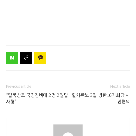
Previous article
Next article
“탈북방조 국경경비대 2명 2월말
힐차관보 3일 방한..6자회담 사
사형”
전협의