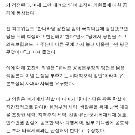
가 걱정된다. 이제 그만 내려오라”며 소장파 의원들에 대한 공
격에 동참했다.
전 최고위원도 “한나라당 공천을 받아 국회의원에 당선됐으면
당을 위해 희생하고 헌신해야 한다”면서 “당에서 공천을 주고
의료보험료도 내 주는데 다른 곳에 가서 놀고 어울린다면 당은
무엇이냐”고 따져 물었다.
이에 대해 고진화 의원은 “유석춘 공동본부장의 망언은 낡은
색깔론과 이념 논쟁을 부추기는 시대착오적 망언”이라며 유
본부장의 사과와 사퇴를 요구했다.
고 의원은 여기에서 한발 더 나아가 “한나라당은 광주 학살에
직간접적으로 관여한 헌정부정 세력, 색깔론을 통해 남북 대결
을 조장한 세력, 지역주의 세력, 친일·유신·군사독재체제 옹호,
민주인권 압살에 동조한 역사 퇴행세력, 일부 기득권에 옹호하
는 부패 타락세력과는 단절해야 한다”고 주장했다.