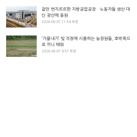
겉만 번지르르한 지방공업공장…노동자들 생산 대
신 광산에 동원
2026.08.07 11:59 오전
‘가을내기’ 빚 걱정에 시름하는 농장원들, 호박죽으
로 끼니 때워
2026.08.07 9:57 오전