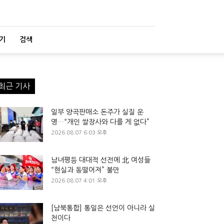
기
검색
최근 기사
일부 양곡판매소 돈주가 실질 운
영…“개인 쌀장사와 다를 게 없다”
2026.08.07 6:03 오후
남녀평등 대대적 선전에 北 여성들
“현실과 동떨어져” 불만
2026.08.07 4:01 오후
[남북통합] 통일은 선언이 아니라 실
천이다