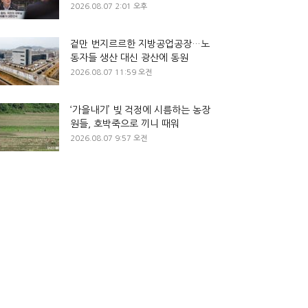
2026.08.07 2:01 오후
겉만 번지르르한 지방공업공장…노
동자들 생산 대신 광산에 동원
2026.08.07 11:59 오전
‘가을내기’ 빚 걱정에 시름하는 농장
원들, 호박죽으로 끼니 때워
2026.08.07 9:57 오전