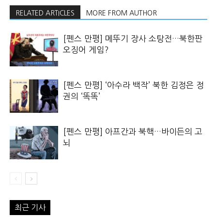
RELATED ARTICLES
MORE FROM AUTHOR
[펜스 만평] 메뚜기 장사 소탕전…북한판
오징어 게임?
[펜스 만평] ‘아수라 백작’ 북한 김정은 정
권의 ‘똑똑’
[펜스 만평] 아프간과 북핵…바이든의 고
뇌
최근 기사