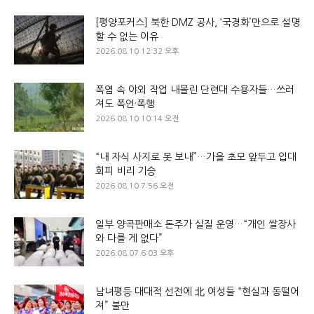
[평양포커스] 북한 DMZ 공사, ‘국경화’만으로 설명
할 수 없는 이유
2026.08.10 12:32 오후
폭염 속 야외 작업 내몰린 단련대 수용자들…쓰러
져도 폭언·폭행
2026.08.10 10:14 오전
“내 자식 사지로 못 보내”…가을 초모 앞두고 입대
회피 비리 기승
2026.08.10 7:56 오전
일부 양곡판매소 돈주가 실질 운영…“개인 쌀장사
와 다를 게 없다”
2026.08.07 6:03 오후
남녀평등 대대적 선전에 北 여성들 “현실과 동떨어
져” 불만