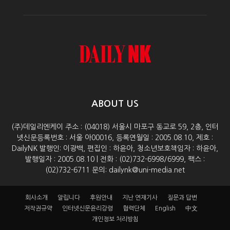
ABOUT US
(주)데일리엔케이 주소 : (04018) 서울시 마포구 동교로 59, 2층, 인터
넷신문등록번호 : 서울 아00016, 등록연월일 : 2005.08.10, 제호 :
DailyNK 발행인: 이광백, 편집인 : 하윤아, 청소년보호책임자 : 하윤아,
발행일자 : 2005.08.10 | 전화 : (02)732-6998/6999, 팩스 :
(02)732-6711 문의: dailynk@uni-media.net
회사소개
알립니다
후원안내
지난 연재기사
질문과 답변
저작권규약
인터넷신문윤리강령
협력단체
English
中文
개인정보 처리방침