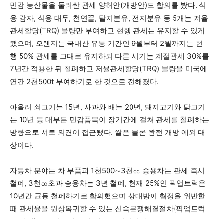
민감 농산물을 둘러싼 관세 양허안(개방안)도 합의를 봤다. 식
용 감자, 식용 대두, 천연꿀, 탈지분유, 전지분유 등 5개는 저율
관세할당(TRQ) 물량만 부여하고 현행 관세는 유지할 수 있게
됐으며, 오렌지는 국내산 유통 기간인 9월부터 2월까지는 현
행 50% 관세를 그대로 유지하되 다른 시기는 계절관세 30%를
7년간 적용한 뒤 철폐하고 저율관세할당(TRQ) 물량을 미국에
연간 2천500t 부여하기로 한 것으로 전해졌다.
아울러 쇠고기는 15년, 사과와 배는 20년, 돼지고기와 닭고기
는 10년 등 대부분 민감품목이 장기간에 걸쳐 관세를 철폐하는
방향으로 서로 의견이 접근됐다. 쌀은 물론 완전 개방 예외 대
상이다.
자동차 분야는 차 부품과 1천500∼3천㏄ 승용차는 관세 즉시
철폐, 3천㏄초과 승용차는 3년 철폐, 현재 25%인 픽업트럭은
10년간 균등 철폐하기로 합의했으며 상대방이 협정을 위반할
때 관세율을 원상복귀할 수 있는 신속분쟁해결절차(픽업트럭