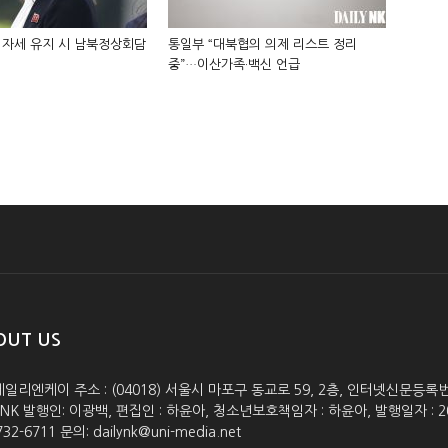
 자세 유지 시 남북정상회담
통일부 “대북협의 의제 리스트 정리
중”…이산가족·백신 언급
OUT US
데일리엔케이 주소 : (04018) 서울시 마포구 동교로 59, 2층, 인터넷신문등록번호 :
lyNK 발행인: 이광백, 편집인 : 하윤아, 청소년보호책임자 : 하윤아, 발행일자 : 2005.0
732-6711 문의: dailynk@uni-media.net