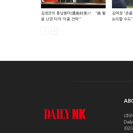
김정은의 통남봉미(通南封美)?… “南 활
김여정 “존중
용 난관 타개 ‘이중 전략'”
논의할 수도”
AB
(주)
Dai
(02)