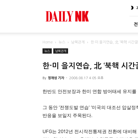
DailyNK
전
Home
뉴스
남북관계
한·미 을지연습, 北 ‘북핵 시간
뉴스
남북관계
한·미 을지연습, 北 ‘북핵 시간
By
정재성 기자
-
2008.08.17 4:05 오후
한반도 안전보장과 한미 연합 방어태세 유지를 
그 동안 ‘전쟁도발 연습’ ‘미국의 대조선 압살
반응을 보일지 주목된다.
UFG는 2012년 전시작전통제권 전환에 대비해