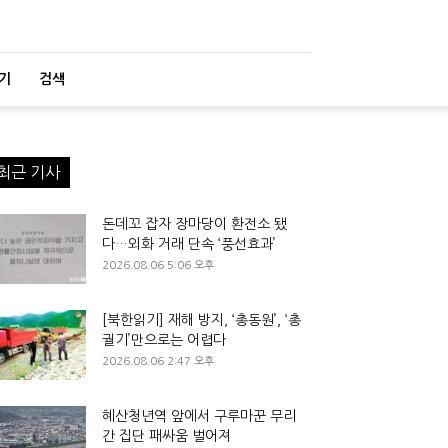
기
검색
최근 기사
돈데꼬 잡자 장마당이 환전소 됐
다…외화 거래 단속 ‘풍선효과’
2026.08.06 5:06 오후
[북한읽기] 재해 방지, ‘총동원’, ‘총
궐기’만으로는 어렵다
2026.08.06 2:47 오후
혜산청년역 앞에서 구루마꾼 무리
간 집단 패싸움 벌어져