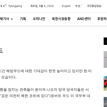
C
29.3
Pyongyang
목요일, 8월 6, 2026
English
中文
국민통일방송
체기사
기획
오피니언
북한시장동향
AND센터
후원하
드
.미간 해빙무드에 대한 기대감이 한껏 높아지고 있지만 한.미
 모습이다.
환을 점치는 관측들이 쏟아져 나오자 양국 당국자들은 서
, “공은 여전히 북한 코트에 있다”(로버트 우드 미 국무부 대