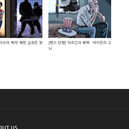
‘아수라 백작’ 북한 김정은 정
[펜스 만평] 아프간과 북핵…바이든의 고
뇌
OUT US