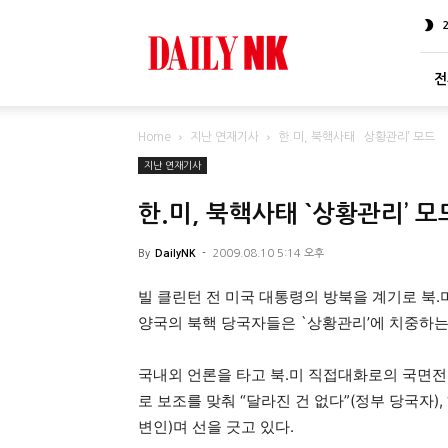
DailyNK
전
Home
지난 연재기사
한.미, 북핵사태 `상황관리’ 모드
지난 연재기사
한.미, 북핵사태 `상황관리’ 모
By
DailyNK
-
2009.08.10 5:14 오후
빌 클린턴 전 미국 대통령의 방북을 계기로 북
양국의 북핵 당국자들은 `상황관리’에 치중하는
국내외 언론을 타고 북.미 직접대화로의 국면전
로 보조를 맞춰 “달라진 건 없다”(정부 당국자)
변인)며 선을 긋고 있다.