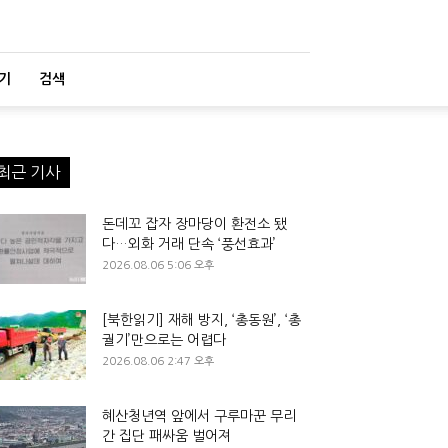
기
검색
최근 기사
돈데꼬 잡자 장마당이 환전소 됐
다…외화 거래 단속 ‘풍선효과’
2026.08.06 5:06 오후
[북한읽기] 재해 방지, ‘총동원’, ‘총
궐기’만으로는 어렵다
2026.08.06 2:47 오후
혜산청년역 앞에서 구루마꾼 무리
간 집단 패싸움 벌어져