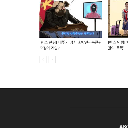
[펜스 만평] 메뚜기 장사 소탕전…북한판
[펜스 만평] 
오징어 게임?
권의 ‘똑똑’
AB