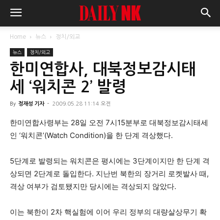
Home
뉴스
정치/외교
뉴스
정치/외교
한미연합사, 대북정보감시태
세 ‘워치콘 2’ 발령
By
정재성 기자
-
2009.05.28 11:14 오전
한미연합사령부는 28일 오전 7시15분부로 대북정보감시태세
인 ‘워치콘’(Watch Condition)을 한 단계 격상했다.
5단계로 발령되는 워치콘은 평시에는 3단계이지만 한 단계 격
상되면 2단계로 돌입한다. 지난번 북한의 장거리 로켓발사 때,
격상 여부가 검토됐지만 당시에는 격상되지 않았다.
이는 북한이 2차 핵실험에 이어 우리 정부의 대량살상무기 확