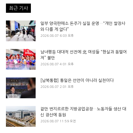
최근 기사
일부 양곡판매소 돈주가 실질 운영…“개인 쌀장사
와 다를 게 없다”
2026.08.07 6:03 오후
남녀평등 대대적 선전에 北 여성들 “현실과 동떨어
져” 불만
2026.08.07 4:01 오후
[남북통합] 통일은 선언이 아니라 실천이다
2026.08.07 2:01 오후
겉만 번지르르한 지방공업공장…노동자들 생산 대
신 광산에 동원
2026.08.07 11:59 오전