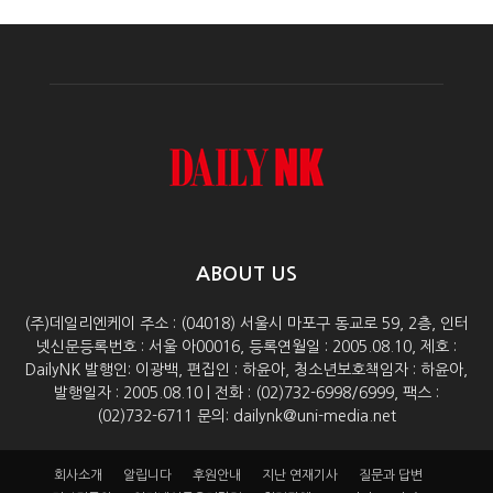
ABOUT US
(주)데일리엔케이 주소 : (04018) 서울시 마포구 동교로 59, 2층, 인터
넷신문등록번호 : 서울 아00016, 등록연월일 : 2005.08.10, 제호 :
DailyNK 발행인: 이광백, 편집인 : 하윤아, 청소년보호책임자 : 하윤아,
발행일자 : 2005.08.10 | 전화 : (02)732-6998/6999, 팩스 :
(02)732-6711 문의: dailynk@uni-media.net
회사소개
알립니다
후원안내
지난 연재기사
질문과 답변