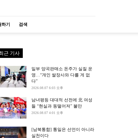
원하기
검색
최근 기사
일부 양곡판매소 돈주가 실질 운
영…“개인 쌀장사와 다를 게 없
다”
2026.08.07 6:03 오후
남녀평등 대대적 선전에 北 여성
들 “현실과 동떨어져” 불만
2026.08.07 4:01 오후
[남북통합] 통일은 선언이 아니라
실천이다