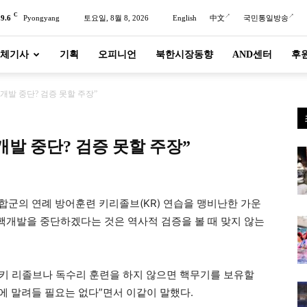
C
29.6
Pyongyang
토요일, 8월 8, 2026
English
中文
국민통일방송
체기사
기획
오피니언
북한시장동향
AND센터
후
개발 중단? 검증 못할 주장”
개발 중단? 검증 못할 주장”
합군의 연례 방어훈련 키리졸브(KR) 연습을 맹비난한 가운
 핵개발을 중단하겠다는 것은 역사적 검증을 볼 때 맞지 않는
키 리졸브나 독수리 훈련을 하지 않으면 핵무기를 보유할
장에 말려들 필요는 없다”면서 이같이 말했다.