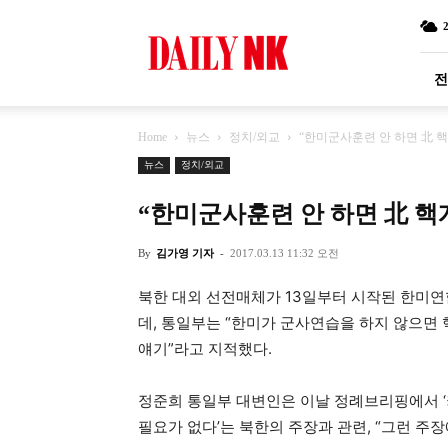
DailyNK
전
Home
뉴스
정치/외교
“한미군사훈련 안 하면 北 핵
뉴스
정치/외교
“한미군사훈련 안 하면 北 핵
By
김가영 기자
-
2017.03.13 11:32 오전
북한 대외 선전매체가 13일부터 시작된 한미연
데, 통일부는 “한미가 군사연습을 하지 않으면
얘기”라고 지적했다.
정준희 통일부 대변인은 이날 정례브리핑에서 ‘
필요가 없다’는 북한의 주장과 관련, “그런 주