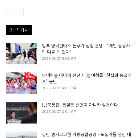
최근 기사
일부 양곡판매소 돈주가 실질 운영…“개인 쌀장사
와 다를 게 없다”
2026.08.07 6:03 오후
남녀평등 대대적 선전에 北 여성들 “현실과 동떨어
져” 불만
2026.08.07 4:01 오후
[남북통합] 통일은 선언이 아니라 실천이다
2026.08.07 2:01 오후
겉만 번지르르한 지방공업공장…노동자들 생산 대