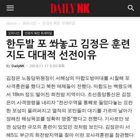
Home
오피니언
안정식 북한 취재파일
오피니언
안정식 북한 취재파일
한두발 포 쏴놓고 김정은 훈련
지도 대대적 선전이유
By
DailyNK
-
2016.11.11 5:30 오후
김정은 노동당위원장이 서해상의 마합도방어대를 시찰해 포
사격훈련을 했다고 북한 매체들이 전했다. 마합도는 백령도에
서 18km 정도 떨어진 최전방 지역이다. 조선중앙통신은 김정
은이 사격명령을 내리자 “전선수역을 통째로 들었다놓는 요란
한 포성이 울려퍼지고 멸적의 포탄들이 대기를 가르며 날아가
정해진 해상목표를 정확히 명중”했다고 전했다. 기사로만 보
면 상당한 규모의 훈련이 있었던 것처럼 보인다. 김정은이 서
해5도 부근의 최전방지역을 찾아 이런 포사격훈련을 참관했다