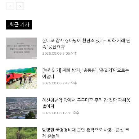
최근 기사
돈데꼬 잡자 장마당이 환전소 됐다…외화 거래 단
속 ‘풍선효과’
2026.08.06 5:06 오후
[북한읽기] 재해 방지, ‘총동원’, ‘총궐기’만으로는
어렵다
2026.08.06 2:47 오후
혜산청년역 앞에서 구루마꾼 무리 간 집단 패싸움
벌어져
2026.08.06 12:31 오후
탈영한 국경경비대 군인 총격으로 사망…군심 크
게 흔들려