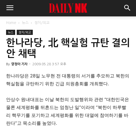
Home
뉴스
정치/외교
뉴스
정치/외교
한나라당, 北 핵실험 규탄 결의
안 채택
By
양정아 기자
-
2009.05.28 3:57 오후
한나라당은 28일 노무현 전 대통령의 서거를 추모하고 북한의
핵실험을 규탄하기 위한 긴급 의원총회를 개최했다.
안상수 원내대표는 이날 북한의 도발행위와 관련 “대한민국은
물론 세계평화를 뒤흔드는 엄청난 일”이라며 “북한이 하루빨
리 핵무기를 포기하고 세계평화를 위한 대열에 참여하기를 바
란다”고 목소리를 높였다.