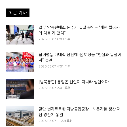
최근 기사
일부 양곡판매소 돈주가 실질 운영…“개인 쌀장사
와 다를 게 없다”
2026.08.07 6:03 오후
남녀평등 대대적 선전에 北 여성들 “현실과 동떨어
져” 불만
2026.08.07 4:01 오후
[남북통합] 통일은 선언이 아니라 실천이다
2026.08.07 2:01 오후
겉만 번지르르한 지방공업공장…노동자들 생산 대
신 광산에 동원
2026.08.07 11:59 오전