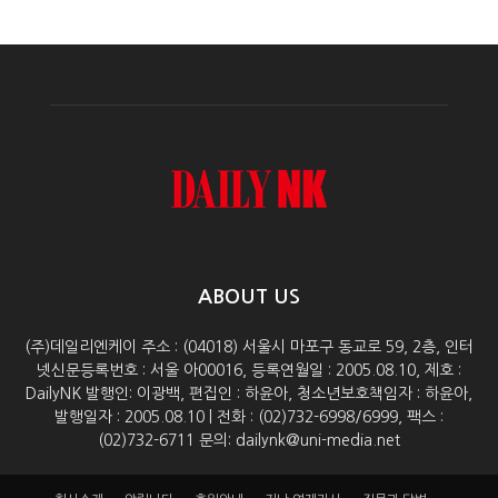
ABOUT US
(주)데일리엔케이 주소 : (04018) 서울시 마포구 동교로 59, 2층, 인터
넷신문등록번호 : 서울 아00016, 등록연월일 : 2005.08.10, 제호 :
DailyNK 발행인: 이광백, 편집인 : 하윤아, 청소년보호책임자 : 하윤아,
발행일자 : 2005.08.10 | 전화 : (02)732-6998/6999, 팩스 :
(02)732-6711 문의: dailynk@uni-media.net