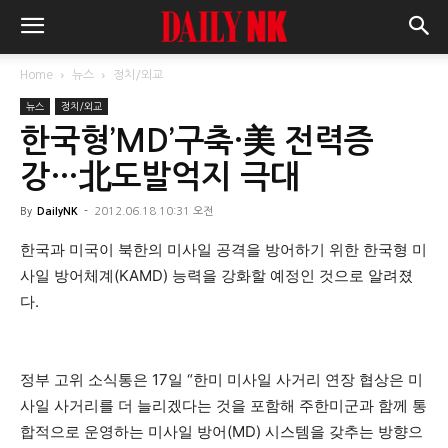
Home
뉴스
정치/외교
뉴스
정치/외교
한국형’MD’구축·美 전력증
강…北도발억지 극대
By
DailyNK
-
2012.06.18 10:31 오전
한국과 미국이 북한의 미사일 공격을 방어하기 위한 한국형 미
사일 방어체계(KAMD) 능력을 강화할 예정인 것으로 알려졌
다.
정부 고위 소식통은 17일 “한미 미사일 사거리 연장 협상은 미
사일 사거리를 더 늘리겠다는 것을 포함해 주한미군과 함께 통
합적으로 운영하는 미사일 방어(MD) 시스템을 갖추는 방향으