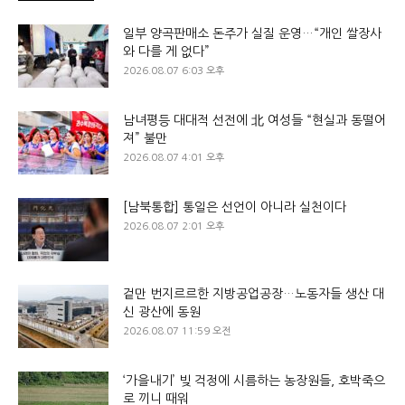
일부 양곡판매소 돈주가 실질 운영…“개인 쌀장사
와 다를 게 없다”
2026.08.07 6:03 오후
남녀평등 대대적 선전에 北 여성들 “현실과 동떨어
져” 불만
2026.08.07 4:01 오후
[남북통합] 통일은 선언이 아니라 실천이다
2026.08.07 2:01 오후
겉만 번지르르한 지방공업공장…노동자들 생산 대
신 광산에 동원
2026.08.07 11:59 오전
‘가을내기’ 빚 걱정에 시름하는 농장원들, 호박죽으
로 끼니 때워