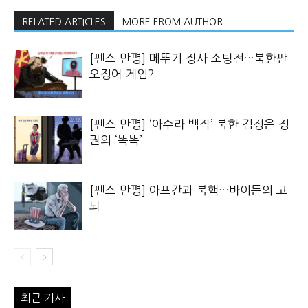
RELATED ARTICLES
MORE FROM AUTHOR
[펜스 만평] 메뚜기 장사 소탕전…북한판
오징어 게임?
[펜스 만평] ‘아수라 백작’ 북한 김정은 정
권의 ‘똑똑’
[펜스 만평] 아프간과 북핵…바이든의 고
뇌
최근 기사