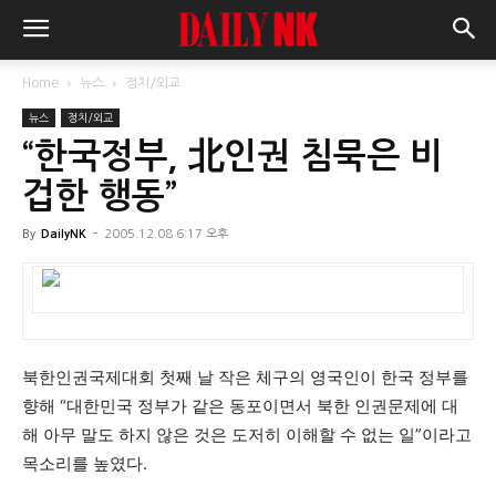
Home
뉴스
정치/외교
뉴스
정치/외교
“한국정부, 北인권 침묵은 비
겁한 행동”
By
DailyNK
-
2005.12.08 6:17 오후
북한인권국제대회 첫째 날 작은 체구의 영국인이 한국 정부를
향해 “대한민국 정부가 같은 동포이면서 북한 인권문제에 대
해 아무 말도 하지 않은 것은 도저히 이해할 수 없는 일”이라고
목소리를 높였다.