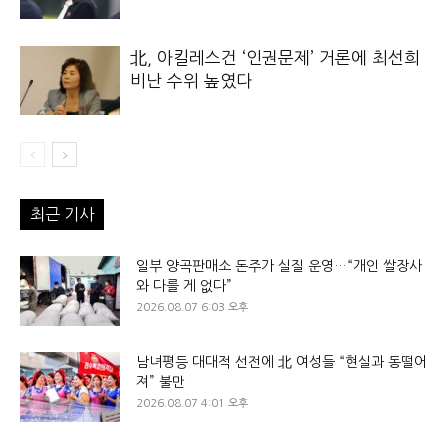
北, 아킬레스건 ‘인권문제’ 거론에 최선희
비난 수위 높였다
최근 기사
일부 양곡판매소 돈주가 실질 운영…“개인 쌀장사
와 다를 게 없다”
2026.08.07 6:03 오후
남녀평등 대대적 선전에 北 여성들 “현실과 동떨어
져” 불만
2026.08.07 4:01 오후