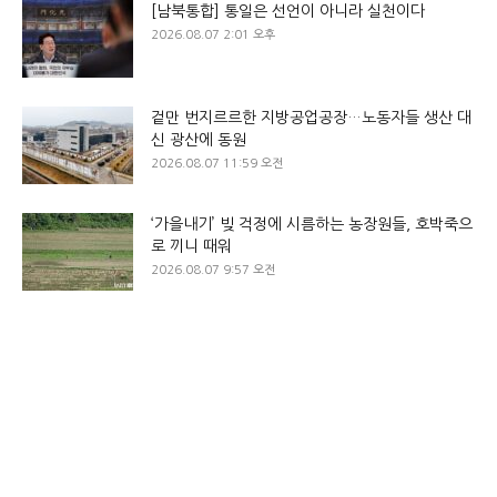
[남북통합] 통일은 선언이 아니라 실천이다
2026.08.07 2:01 오후
겉만 번지르르한 지방공업공장…노동자들 생산 대
신 광산에 동원
2026.08.07 11:59 오전
‘가을내기’ 빚 걱정에 시름하는 농장원들, 호박죽으
로 끼니 때워
2026.08.07 9:57 오전