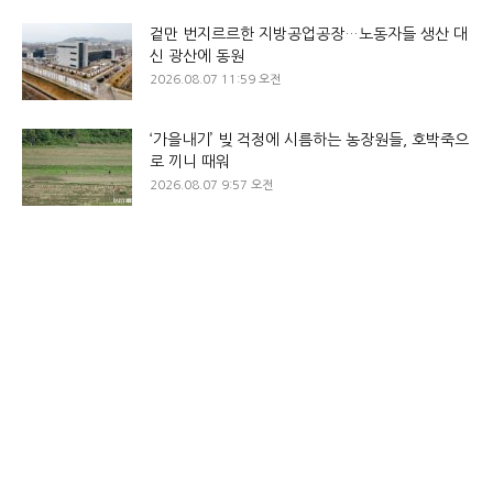
겉만 번지르르한 지방공업공장…노동자들 생산 대
신 광산에 동원
2026.08.07 11:59 오전
‘가을내기’ 빚 걱정에 시름하는 농장원들, 호박죽으
로 끼니 때워
2026.08.07 9:57 오전