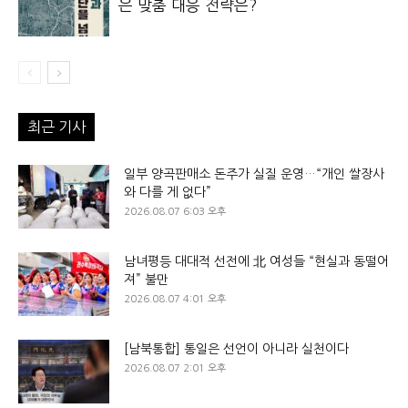
은 맞춤 대응 전략은?
최근 기사
일부 양곡판매소 돈주가 실질 운영…“개인 쌀장사
와 다를 게 없다”
2026.08.07 6:03 오후
남녀평등 대대적 선전에 北 여성들 “현실과 동떨어
져” 불만
2026.08.07 4:01 오후
[남북통합] 통일은 선언이 아니라 실천이다
2026.08.07 2:01 오후