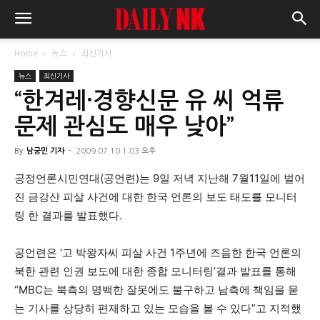
Home
뉴스
최신기사
뉴스
최신기사
“한겨레·경향신문 유 씨 억류
문제 관심도 매우 낮아”
By
남궁민 기자
-
2009.07.10 1:03 오후
공정언론시민연대(공언련)는 9일 저녁 지난해 7월11일에 벌어
진 금강산 피살 사건에 대한 한국 언론의 보도 태도를 모니터
링 한 결과를 발표했다.
공언련은 ‘고 박왕자씨 피살 사건 1주년에 즈음한 한국 언론의
북한 관련 인권 보도에 대한 종합 모니터링’결과 발표를 통해
“MBC는 북측의 명백한 잘못에도 불구하고 남측에 책임을 묻
는 기사를 상당히 편재하고 있는 모습을 볼 수 있다”고 지적했