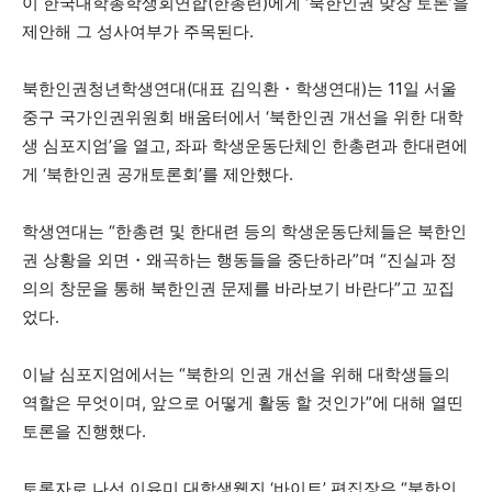
이 한국대학총학생회연합(한총련)에게 ‘북한인권 맞장 토론’을
제안해 그 성사여부가 주목된다.
북한인권청년학생연대(대표 김익환・학생연대)는 11일 서울
중구 국가인권위원회 배움터에서 ‘북한인권 개선을 위한 대학
생 심포지엄’을 열고, 좌파 학생운동단체인 한총련과 한대련에
게 ‘북한인권 공개토론회’를 제안했다.
학생연대는 “한총련 및 한대련 등의 학생운동단체들은 북한인
권 상황을 외면・왜곡하는 행동들을 중단하라”며 “진실과 정
의의 창문을 통해 북한인권 문제를 바라보기 바란다”고 꼬집
었다.
이날 심포지엄에서는 “북한의 인권 개선을 위해 대학생들의
역할은 무엇이며, 앞으로 어떻게 활동 할 것인가”에 대해 열띤
토론을 진행했다.
토론자로 나선 이유미 대학생웹진 ‘바이트’ 편집장은 “북한인