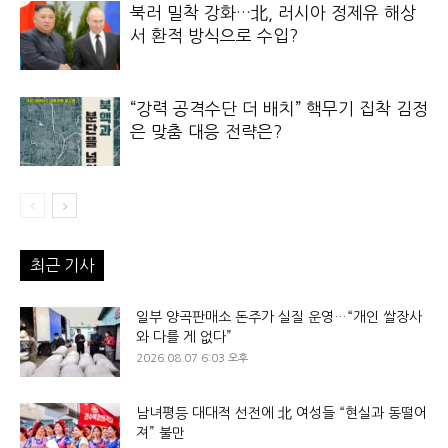
북러 밀착 강화…北, 러시아 정제유 해상
서 환적 방식으로 수입?
“강력 공격수단 더 배치” 핵무기 집착 김정
은 맞춤 대응 전략은?
최근 기사
일부 양곡판매소 돈주가 실질 운영…“개인 쌀장사
와 다를 게 없다”
2026.08.07 6:03 오후
남녀평등 대대적 선전에 北 여성들 “현실과 동떨어
져” 불만