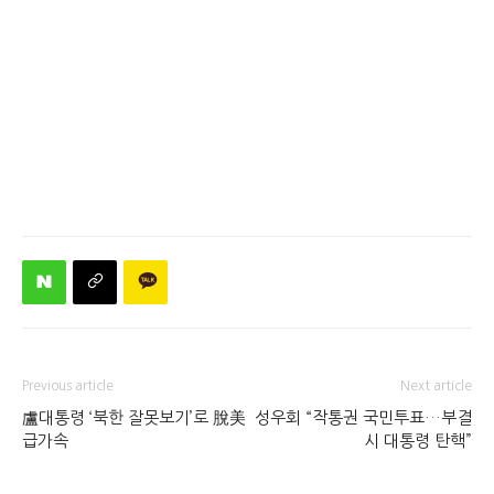
Previous article
Next article
盧대통령 ‘북한 잘못보기’로 脫美
성우회 “작통권 국민투표…부결
급가속
시 대통령 탄핵”