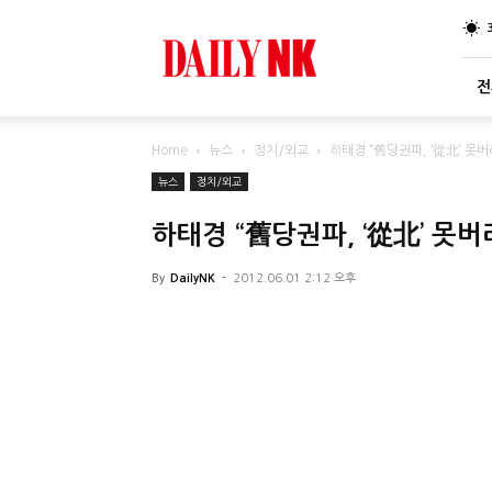
DailyNK
전
Home
뉴스
정치/외교
하태경 “舊당권파, ‘從北’ 못
뉴스
정치/외교
하태경 “舊당권파, ‘從北’ 못
By
DailyNK
-
2012.06.01 2:12 오후