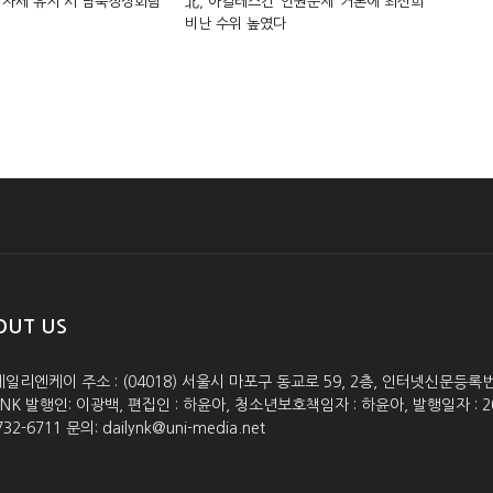
 자세 유지 시 남북정상회담
北, 아킬레스건 ‘인권문제’ 거론에 최선희
비난 수위 높였다
OUT US
데일리엔케이 주소 : (04018) 서울시 마포구 동교로 59, 2층, 인터넷신문등록번호 :
lyNK 발행인: 이광백, 편집인 : 하윤아, 청소년보호책임자 : 하윤아, 발행일자 : 2005.0
732-6711 문의: dailynk@uni-media.net