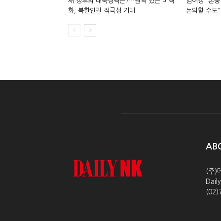
새 정부의 대북정책은?…원칙 있는 비핵
김여정 “존중
화, 북한인권 적극성 기대
논의할 수도”
AB
(주)
Dai
(02)