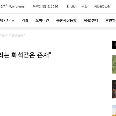
C
30.7
Pyongyang
목요일, 8월 6, 2026
English
中文
국민통일방송
체기사
기획
오피니언
북한시장동향
AND센터
후원하
버리는 화석같은 존재”
버리는 화석같은 존재”