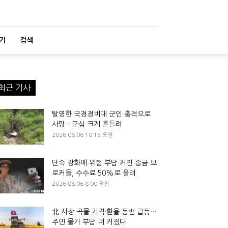
기
검색
최근 기사
탈영한 국경경비대 군인 총격으로
사망…군심 크게 흔들려
2026.08.06 10:15 오전
단속 강화에 위험 부담 커진 송금 브
로커들, 수수료 50%로 올려
2026.08.06 8:00 오전
北 시장 곡물 가격·환율 동반 급등…
주민 물가 부담 더 커졌다