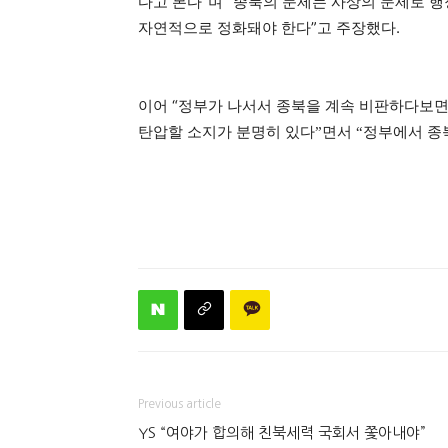
다고 본다”며 “종북의 문제는 사상의 문제로 
자연적으로 정화돼야 한다”고 주장했다.
이어 “
정부가 나서서 종북을 계속 비판하다보면
탄압할 소지가 분명히 있다”면서 “정부에서 종
Previous article
YS “여야가 합의해 친북세력 국회서 쫓아내야”