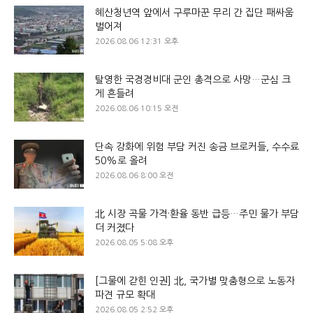
혜산청년역 앞에서 구루마꾼 무리 간 집단 패싸움
벌어져
2026.08.06 12:31 오후
탈영한 국경경비대 군인 총격으로 사망…군심 크
게 흔들려
2026.08.06 10:15 오전
단속 강화에 위험 부담 커진 송금 브로커들, 수수료
50%로 올려
2026.08.06 8:00 오전
北 시장 곡물 가격·환율 동반 급등…주민 물가 부담
더 커졌다
2026.08.05 5:08 오후
[그물에 갇힌 인권] 北, 국가별 맞춤형으로 노동자
파견 규모 확대
2026.08.05 2:52 오후