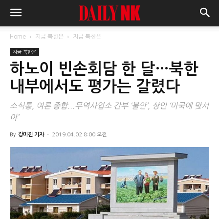
Home
지금 북한은
지금 북한은
지금 북한은
하노이 빈손회담 한 달…북한
내부에서도 평가는 갈렸다
소식통, 여론 종합...무역사업소 간부 ‘불안’, 상인 ‘미국에 맞서
야’
By
강미진 기자
-
2019.04.02 8:00 오전