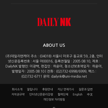
ABOUT US
(주)데일리엔케이 주소 : (04018) 서울시 마포구 동교로 59, 2층, 인터
넷신문등록번호 : 서울 아00016, 등록연월일 : 2005.08.10, 제호 :
DailyNK 발행인: 이광백, 편집인 : 하윤아, 청소년보호책임자 : 하윤아,
발행일자 : 2005.08.10 | 전화 : (02)732-6998/6999, 팩스 :
(02)732-6711 문의: dailynk@uni-media.net
회사소개
알립니다
후원안내
지난 연재기사
질문과 답변
저작권규약
인터넷신문윤리강령
협력단체
English
中文
개인정보 처리방침