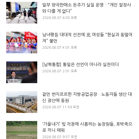
일부 양곡판매소 돈주가 실질 운영…“개인 쌀장사
와 다를 게 없다”
2026.08.07 6:03 오후
남녀평등 대대적 선전에 北 여성들 “현실과 동떨어
져” 불만
2026.08.07 4:01 오후
[남북통합] 통일은 선언이 아니라 실천이다
2026.08.07 2:01 오후
겉만 번지르르한 지방공업공장…노동자들 생산 대
신 광산에 동원
2026.08.07 11:59 오전
‘가을내기’ 빚 걱정에 시름하는 농장원들, 호박죽으
로 끼니 때워
2026.08.07 9:57 오전