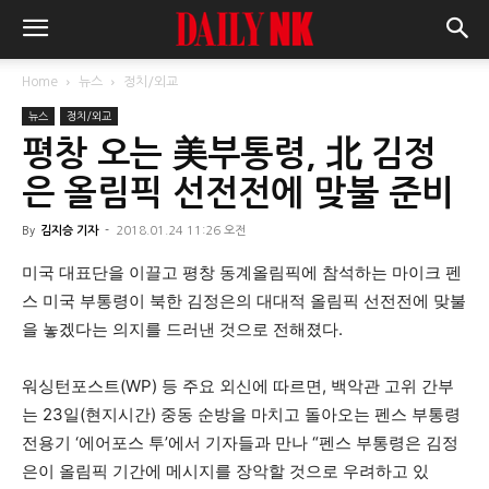
Home
뉴스
정치/외교
뉴스
정치/외교
평창 오는 美부통령, 北 김정
은 올림픽 선전전에 맞불 준비
By
김지승 기자
-
2018.01.24 11:26 오전
미국 대표단을 이끌고 평창 동계올림픽에 참석하는 마이크 펜
스 미국 부통령이 북한 김정은의 대대적 올림픽 선전전에 맞불
을 놓겠다는 의지를 드러낸 것으로 전해졌다.
워싱턴포스트(WP) 등 주요 외신에 따르면, 백악관 고위 간부
는 23일(현지시간) 중동 순방을 마치고 돌아오는 펜스 부통령
전용기 ‘에어포스 투’에서 기자들과 만나 “펜스 부통령은 김정
은이 올림픽 기간에 메시지를 장악할 것으로 우려하고 있