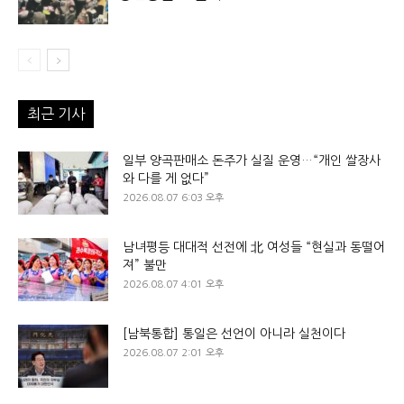
최근 기사
일부 양곡판매소 돈주가 실질 운영…“개인 쌀장사
와 다를 게 없다”
2026.08.07 6:03 오후
남녀평등 대대적 선전에 北 여성들 “현실과 동떨어
져” 불만
2026.08.07 4:01 오후
[남북통합] 통일은 선언이 아니라 실천이다
2026.08.07 2:01 오후