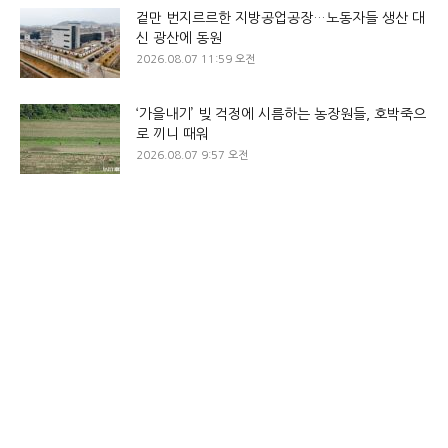
겉만 번지르르한 지방공업공장…노동자들 생산 대
신 광산에 동원
2026.08.07 11:59 오전
‘가을내기’ 빚 걱정에 시름하는 농장원들, 호박죽으
로 끼니 때워
2026.08.07 9:57 오전