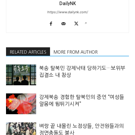
DailyNK
https://www.dailynk.com/
RELATED ARTICLES
MORE FROM AUTHOR
북송 탈북민 강제낙태 당하기도…보위부
집결소 내 참상
강제북송 경험한 탈북민의 증언 “여성들
알몸에 뜀뛰기시켜”
벼랑 끝 내몰린 노점상들, 안전원들과의
정면충돌도 불사