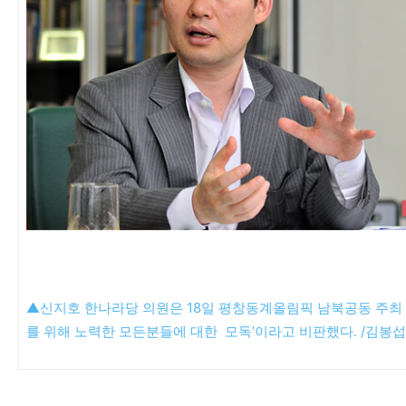
▲신지호 한나라당 의원은 18일 평창동계올림픽 남북공동 주최 
를 위해 노력한 모든분들에 대한 모독’이라고 비판했다. /김봉섭