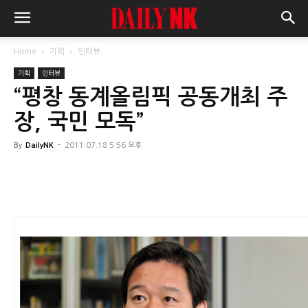
Home
기획
인터뷰
기획
인터뷰
“평창 동계올림픽 공동개최 주
장, 국민 모독”
By
DailyNK
-
2011.07.18 5:56 오후