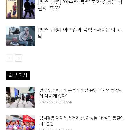
[펜스 만평] ‘아수라 백작’ 북한 김정은 정
권의 ‘똑똑’
[펜스 만평] 아프간과 북핵…바이든의 고
뇌
최근 기사
일부 양곡판매소 돈주가 실질 운영…“개인 쌀장사
와 다를 게 없다”
2026.08.07 6:03 오후
남녀평등 대대적 선전에 北 여성들 “현실과 동떨어
져” 불만