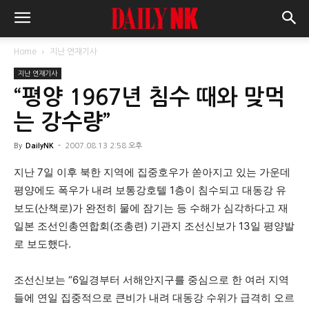
Home
지난 연재기사
지난 연재기사
“평양 1967년 침수 때와 맞먹
는 강수량”
By
DailyNK
-
2007.08.13 2:58 오후
지난 7일 이후 북한 지역에 집중호우가 쏟아지고 있는 가운데
평양에도 폭우가 내려 보통강호텔 1층이 침수되고 대동강 유
보도(산책로)가 완전히 물에 잠기는 등 수해가 심각하다고 재
일본 조선인총연합회(조총련) 기관지 조선신보가 13일 평양발
로 보도했다.
조선신보는 “6일경부터 서해안지구를 중심으로 한 여러 지역
들에 연일 집중적으로 큰비가 내려 대동강 수위가 급격히 오르