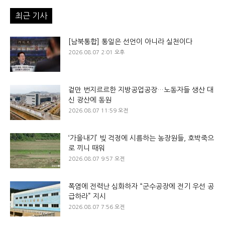
최근 기사
[남북통합] 통일은 선언이 아니라 실천이다
2026.08.07 2:01 오후
겉만 번지르르한 지방공업공장…노동자들 생산 대
신 광산에 동원
2026.08.07 11:59 오전
‘가을내기’ 빚 걱정에 시름하는 농장원들, 호박죽으
로 끼니 때워
2026.08.07 9:57 오전
폭염에 전력난 심화하자 “군수공장에 전기 우선 공
급하라” 지시
2026.08.07 7:56 오전