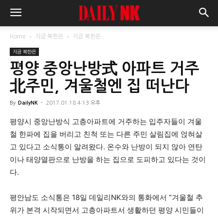
Home
지금 북한은
지금 북한은
지금 북한은
평양 중앙난방式 아파트 거주
北주민, 겨울철엔 집 떠난다
By
DailyNK
-
2017.01.18 4:13 오후
평양시 중앙난방식 고층아파트에 거주하는 입주자들이 겨울
철 한파에 집을 버리고 친척 또는 다른 주민 살림집에 얹혀살
고 있다고 소식통이 알려왔다. 온수와 난방이 되지 않아 연탄
이나 태양열판으로 난방을 하는 집으로 도피하고 있다는 것이
다.
평안남도 소식통은 18일 데일리NK와의 통화에서 “겨울철 추
위가 본격 시작되면서 고층아파트서 생활하던 평양 시민들이