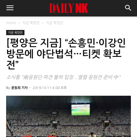
Home
지금 북한은
지금 북한은
지금 북한은
[평양은 지금] “손흥민·이강인
방문에 야단법석…티켓 확보
전”
소식통 "南응원단 파견 불허 입장...열렬 응원전 준비 中"
By
문동희 기자
-
2019.10.11 4:00 오후