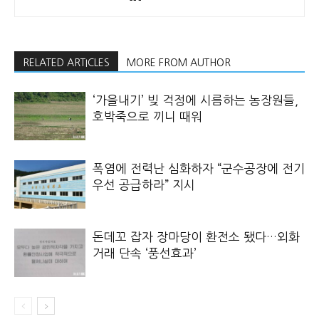
RELATED ARTICLES
MORE FROM AUTHOR
‘가을내기’ 빚 걱정에 시름하는 농장원들,
호박죽으로 끼니 때워
폭염에 전력난 심화하자 “군수공장에 전기
우선 공급하라” 지시
돈데꼬 잡자 장마당이 환전소 됐다…외화
거래 단속 ‘풍선효과’