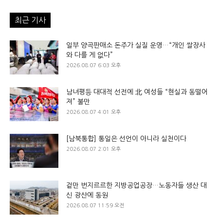
최근 기사
일부 양곡판매소 돈주가 실질 운영…“개인 쌀장사
와 다를 게 없다”
2026.08.07 6:03 오후
남녀평등 대대적 선전에 北 여성들 “현실과 동떨어
져” 불만
2026.08.07 4:01 오후
[남북통합] 통일은 선언이 아니라 실천이다
2026.08.07 2:01 오후
겉만 번지르르한 지방공업공장…노동자들 생산 대
신 광산에 동원
2026.08.07 11:59 오전