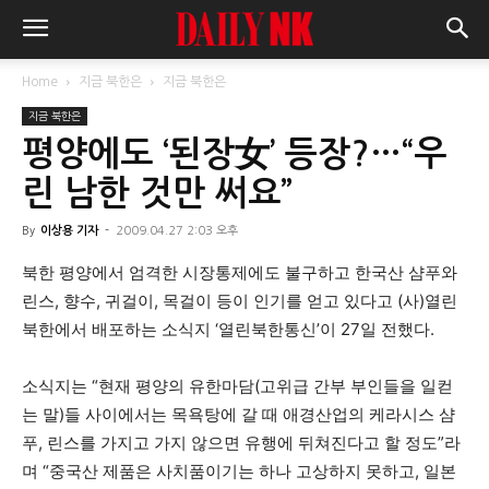
Home
지금 북한은
지금 북한은
지금 북한은
평양에도 ‘된장女’ 등장?…“우
린 남한 것만 써요”
By
이상용 기자
-
2009.04.27 2:03 오후
북한 평양에서 엄격한 시장통제에도 불구하고 한국산 샴푸와
린스, 향수, 귀걸이, 목걸이 등이 인기를 얻고 있다고 (사)열린
북한에서 배포하는 소식지 ‘열린북한통신’이 27일 전했다.
소식지는 “현재 평양의 유한마담(고위급 간부 부인들을 일컫
는 말)들 사이에서는 목욕탕에 갈 때 애경산업의 케라시스 샴
푸, 린스를 가지고 가지 않으면 유행에 뒤쳐진다고 할 정도”라
며 “중국산 제품은 사치품이기는 하나 고상하지 못하고, 일본