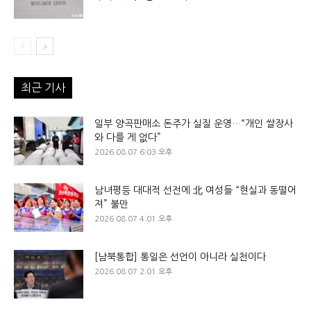
최근 기사
일부 양곡판매소 돈주가 실질 운영…“개인 쌀장사
와 다를 게 없다”
2026.08.07 6:03 오후
남녀평등 대대적 선전에 北 여성들 “현실과 동떨어
져” 불만
2026.08.07 4:01 오후
[남북통합] 통일은 선언이 아니라 실천이다
2026.08.07 2:01 오후