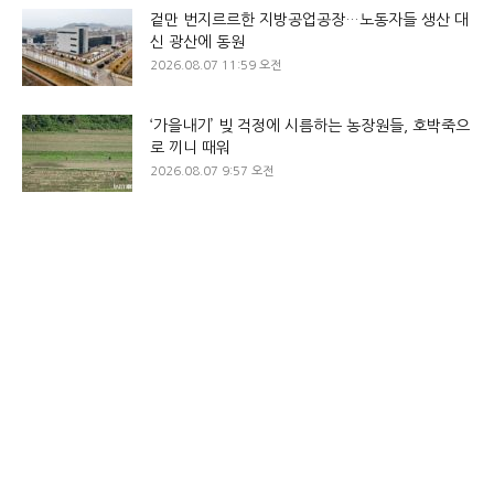
겉만 번지르르한 지방공업공장…노동자들 생산 대
신 광산에 동원
2026.08.07 11:59 오전
‘가을내기’ 빚 걱정에 시름하는 농장원들, 호박죽으
로 끼니 때워
2026.08.07 9:57 오전