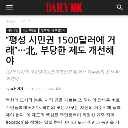
Home
헤드라인
헤드라인
지금 북한은
탈북박사의 북한읽기
“평성 시민권 1500달러에 거
래”…北, 부당한 제도 개선해
야
[탈북박사의 북한읽기] 北경제성장 위해선 거주통제 정책 완
화돼야
By
조현 기자
-
2018.06.21 12:07 오후
북한의 도시와 농촌, 지역 간을 가르는 또 하나의 장벽은 바로
주민등록제도이다. 북한의 모든 가구는 자신의 거주지에 등록
해야 한다. 이 제도의 핵심은 주민등록이 특정한 거주 지역
(location)을 정하는 일일 뿐만 아니라 도시 주민과 농민을 가