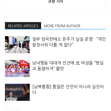
조현 기자
RELATED ARTICLES
MORE FROM AUTHOR
일부 양곡판매소 돈주가 실질 운영…“개인
쌀장사와 다를 게 없다”
남녀평등 대대적 선전에 北 여성들 “현실
과 동떨어져” 불만
[남북통합] 통일은 선언이 아니라 실천이
다