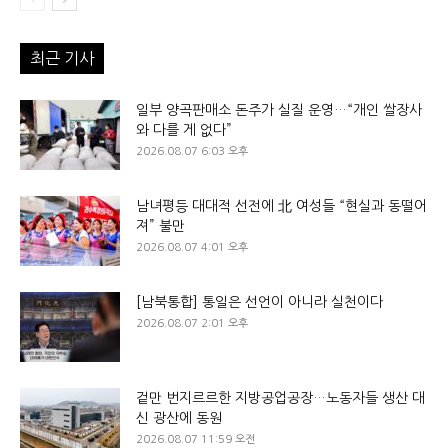
최근 기사
일부 양곡판매소 돈주가 실질 운영…“개인 쌀장사
와 다를 게 없다”
2026.08.07 6:03 오후
남녀평등 대대적 선전에 北 여성들 “현실과 동떨어
져” 불만
2026.08.07 4:01 오후
[남북통합] 통일은 선언이 아니라 실천이다
2026.08.07 2:01 오후
겉만 번지르르한 지방공업공장…노동자들 생산 대
신 광산에 동원
2026.08.07 11:59 오전