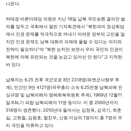
나온다.
하태경 바른미래당 의원은 지난 16일 납북 국민송환 결의안 발
의를 앞두고 국회에서 열린 기자회견에서 “북한과의 정상회담
에서 인권 문제를 적극적으로 꺼내기 어려운 정부의 고민을 알
지만 인권 문제도 남북 대화의 의제에 올릴 수 있다는 의지와
전략이 필요하다”며 “북한 눈치만 보면서 우리 국민의 인권이
북한에 의해 유린되는 것을 눈감고 있어선 안 된다”고 지적한
바 있다.
납북자는 6.25 전후 국군포로 8만 2318명(유엔군사령부 추
계), 민간인 9만 4121명(국무총리 소속 6.25전쟁 납북피해 진
상규명 및 납북피해자 명예회복위원회 추계), 1969년 12월11
일 KAL기 피랍 납북피해자 11명 등이다. 이 중 2000년까지
516명이 생존했다. 2010년대 들어서는 김정욱, 김국기, 최춘
길, 고현철, 김원호, 함진우, 신원 미상의 1명까지 총 7명의 우
리 국민을 억류하고 있다.