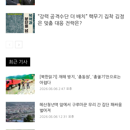
“강력 공격수단 더 배치” 핵무기 집착 김정
은 맞춤 대응 전략은?
최근 기사
[북한읽기] 재해 방지, ‘총동원’, ‘총궐기’만으로는
어렵다
2026.08.06 2:47 오후
혜산청년역 앞에서 구루마꾼 무리 간 집단 패싸움
벌어져
2026.08.06 12:31 오후