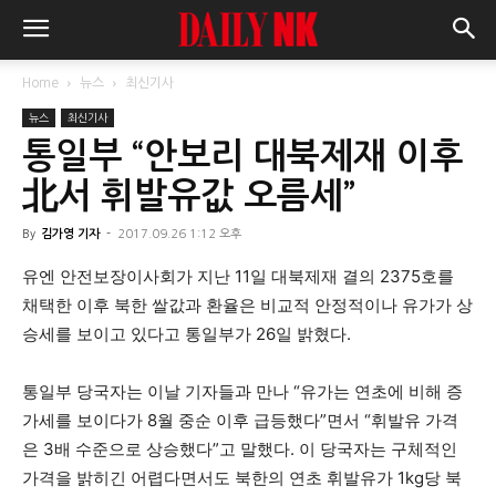
Home
뉴스
최신기사
뉴스
최신기사
통일부 “안보리 대북제재 이후
北서 휘발유값 오름세”
By
김가영 기자
-
2017.09.26 1:12 오후
유엔 안전보장이사회가 지난 11일 대북제재 결의 2375호를
채택한 이후 북한 쌀값과 환율은 비교적 안정적이나 유가가 상
승세를 보이고 있다고 통일부가 26일 밝혔다.
통일부 당국자는 이날 기자들과 만나 “유가는 연초에 비해 증
가세를 보이다가 8월 중순 이후 급등했다”면서 “휘발유 가격
은 3배 수준으로 상승했다”고 말했다. 이 당국자는 구체적인
가격을 밝히긴 어렵다면서도 북한의 연초 휘발유가 1kg당 북