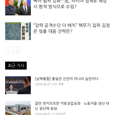
북러 밀착 강화…北, 러시아 정제유 해상
서 환적 방식으로 수입?
“강력 공격수단 더 배치” 핵무기 집착 김정
은 맞춤 대응 전략은?
최근 기사
[남북통합] 통일은 선언이 아니라 실천이다
2026.08.07 2:01 오후
겉만 번지르르한 지방공업공장…노동자들 생산 대
신 광산에 동원
2026.08.07 11:59 오전