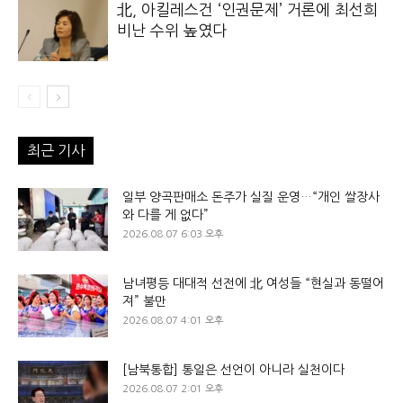
北, 아킬레스건 ‘인권문제’ 거론에 최선희
비난 수위 높였다
최근 기사
일부 양곡판매소 돈주가 실질 운영…“개인 쌀장사
와 다를 게 없다”
2026.08.07 6:03 오후
남녀평등 대대적 선전에 北 여성들 “현실과 동떨어
져” 불만
2026.08.07 4:01 오후
[남북통합] 통일은 선언이 아니라 실천이다
2026.08.07 2:01 오후