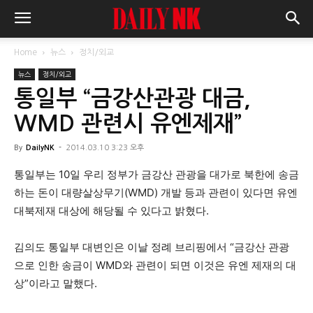
Home
뉴스
정치/외교
뉴스
정치/외교
통일부 “금강산관광 대금,
WMD 관련시 유엔제재”
By
DailyNK
-
2014.03.10 3:23 오후
통일부는 10일 우리 정부가 금강산 관광을 대가로 북한에 송금
하는 돈이 대량살상무기(WMD) 개발 등과 관련이 있다면 유엔
대북제재 대상에 해당될 수 있다고 밝혔다.
김의도 통일부 대변인은 이날 정례 브리핑에서 “금강산 관광
으로 인한 송금이 WMD와 관련이 되면 이것은 유엔 제재의 대
상”이라고 말했다.