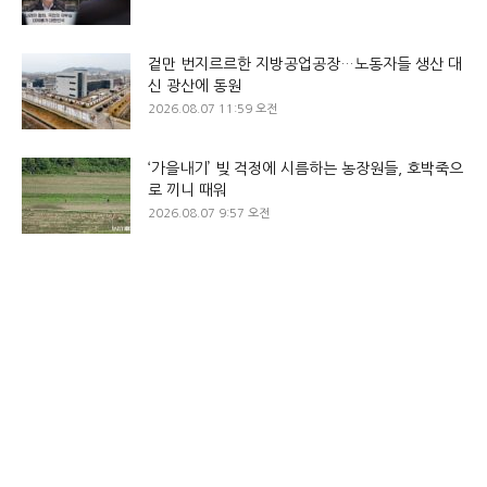
겉만 번지르르한 지방공업공장…노동자들 생산 대
신 광산에 동원
2026.08.07 11:59 오전
‘가을내기’ 빚 걱정에 시름하는 농장원들, 호박죽으
로 끼니 때워
2026.08.07 9:57 오전