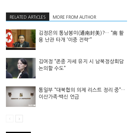
RELATED ARTICLES
MORE FROM AUTHOR
김정은의 통남봉미(通南封美)?… “南 활
용 난관 타개 ‘이중 전략'”
김여정 “존중 자세 유지 시 남북정상회담
논의할 수도”
통일부 “대북협의 의제 리스트 정리 중”…
이산가족·백신 언급