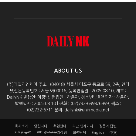
ABOUT US
(주)데일리엔케이 주소 : (04018) 서울시 마포구 동교로 59, 2층, 인터
넷신문등록번호 : 서울 아00016, 등록연월일 : 2005.08.10, 제호 :
DailyNK 발행인: 이광백, 편집인 : 하윤아, 청소년보호책임자 : 하윤아,
발행일자 : 2005.08.10 | 전화 : (02)732-6998/6999, 팩스 :
(02)732-6711 문의: dailynk@uni-media.net
회사소개
알립니다
후원안내
지난 연재기사
질문과 답변
저작권규약
인터넷신문윤리강령
협력단체
English
中文