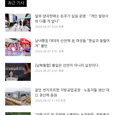
최근 기사
일부 양곡판매소 돈주가 실질 운영…“개인 쌀장사
와 다를 게 없다”
2026.08.07 6:03 오후
남녀평등 대대적 선전에 北 여성들 “현실과 동떨어
져” 불만
2026.08.07 4:01 오후
[남북통합] 통일은 선언이 아니라 실천이다
2026.08.07 2:01 오후
겉만 번지르르한 지방공업공장…노동자들 생산 대
신 광산에 동원
2026.08.07 11:59 오전
‘가을내기’ 빚 걱정에 시름하는 농장원들, 호박죽으