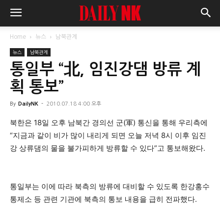
Home
뉴스
남북관계
뉴스
남북관계
통일부 “北, 임진강댐 방류 계
획 통보”
By
DailyNK
-
2010.07.18 4:00 오후
북한은 18일 오후 남북간 경의선 군(軍) 통신을 통해 우리측에
“지금과 같이 비가 많이 내리게 되면 오늘 저녁 8시 이후 임진
강 상류댐의 물을 불가피하게 방류할 수 있다”고 통보해왔다.
통일부는 이에 따라 북측의 방류에 대비할 수 있도록 한강홍수
통제소 등 관련 기관에 북측의 통보 내용을 급히 전파했다.