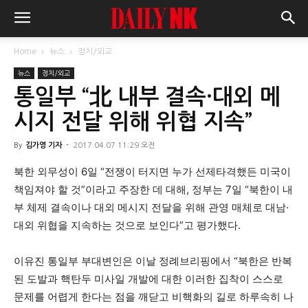
Home
뉴스
정치/외교
뉴스
정치/외교
통일부 “北 내부 결속·대외 메
시지 전달 위해 위협 지속”
By
김가영 기자
-
2017.04.07 11:29 오전
북한 외무성이 6일 “전쟁이 터지면 누가 선제타격했든 미국이
책임져야 할 것”이라고 주장한 데 대해, 정부는 7일 “북한이 내
부 체제 결속이나 대외 메시지 전달을 위해 관영 매체로 대남·
대외 위협을 지속하는 것으로 보인다”고 평가했다.
이유진 통일부 부대변인은 이날 정례브리핑에서 “북한은 반복
된 도발과 핵탄두 미사일 개발에 대한 이러한 집착이 스스로
문제를 어렵게 한다는 점을 깨닫고 비핵화의 길로 하루속히 나