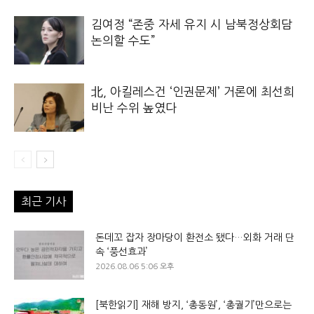
김여정 “존중 자세 유지 시 남북정상회담
논의할 수도”
北, 아킬레스건 ‘인권문제’ 거론에 최선희
비난 수위 높였다
최근 기사
돈데꼬 잡자 장마당이 환전소 됐다…외화 거래 단
속 ‘풍선효과’
2026.08.06 5:06 오후
[북한읽기] 재해 방지, ‘총동원’, ‘총궐기’만으로는