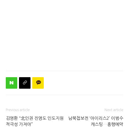
Previous article
Next article
김영환 “北인권 진영도 인도지원
남북첩보전 ‘아이리스2’ 이범수
적극성 가져야”
캐스팅…흥행예약