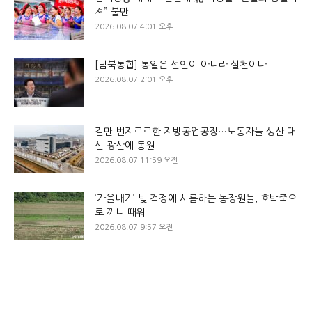
져” 불만
2026.08.07 4:01 오후
[남북통합] 통일은 선언이 아니라 실천이다
2026.08.07 2:01 오후
겉만 번지르르한 지방공업공장…노동자들 생산 대
신 광산에 동원
2026.08.07 11:59 오전
‘가을내기’ 빚 걱정에 시름하는 농장원들, 호박죽으
로 끼니 때워
2026.08.07 9:57 오전