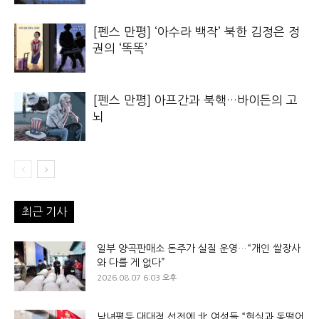
[펜스 만평] ‘아수라 백작’ 북한 김정은 정
권의 ‘똑똑’
[펜스 만평] 아프간과 북핵…바이든의 고
뇌
최근 기사
일부 양곡판매소 돈주가 실질 운영…“개인 쌀장사
와 다를 게 없다”
2026.08.07 6:03 오후
남녀평등 대대적 선전에 北 여성들 “현실과 동떨어