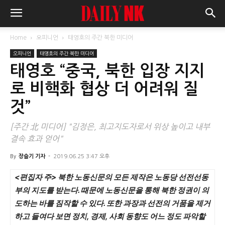
Home
오피니언
태영호의 주간 북한 미디어
오피니언
태영호의 주간 북한 미디어
태영호 “중국, 북한 입장 지지
로 비핵화 협상 더 어려워 질
것”
[주간 北 미디어] "김정은, 최고지도자로서 위상 높이고 내부
결속 효과 얻어"
By
장슬기 기자
-
2019.06.25 3:47 오후
<편집자 주>
북한 노동신문의 모든 제작은 노동당 선전선동
부의 지도를 받는다. 때문에 노동신문을 통해 북한 정권이 의
도하는 바를 짐작할 수 있다. 또한 과장과 선전의 거품을 제거
하고 들여다 보면 정치, 경제, 사회 동향도 어느 정도 파악할