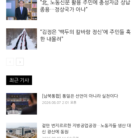
“北, 노동신문 활용 주민에 충성자금 상납
종용…정상국가 아냐”
“김정은 ‘백두의 칼바람 정신’에 주민들 혹
한 내몰려”
최근 기사
[남북통합] 통일은 선언이 아니라 실천이다
2026.08.07 2:01 오후
겉만 번지르르한 지방공업공장…노동자들 생산 대
신 광산에 동원