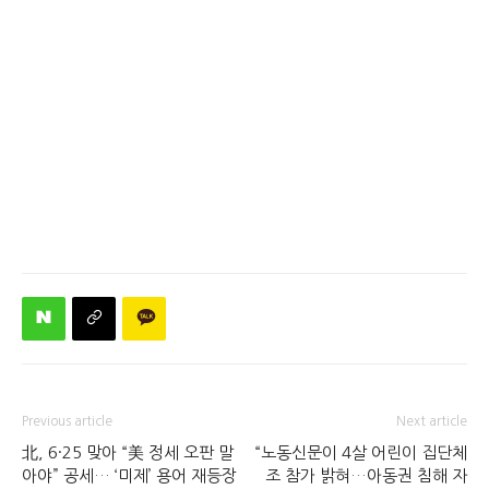
Previous article
Next article
北, 6·25 맞아 “美 정세 오판 말
“노동신문이 4살 어린이 집단체
아야” 공세… ‘미제’ 용어 재등장
조 참가 밝혀…아동권 침해 자