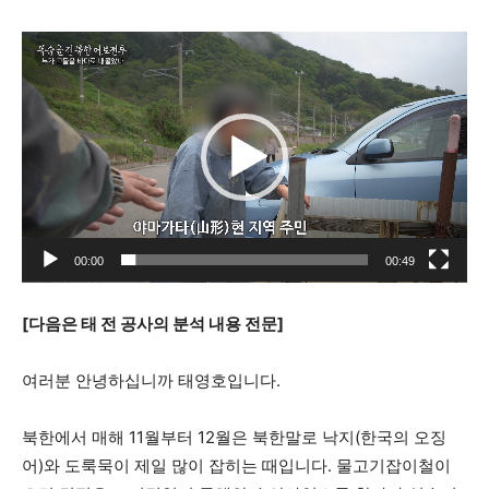
동
영
상
플
레
이
어
00:00
00:49
[다음은 태 전 공사의 분석 내용 전문]
여러분 안녕하십니까 태영호입니다.
북한에서 매해 11월부터 12월은 북한말로 낙지(한국의 오징
어)와 도룩묵이 제일 많이 잡히는 때입니다. 물고기잡이철이