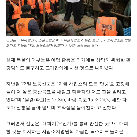
김정은 국무위원장이 조선인민군 825 수산사업소와 통천 물고기 가공사업소를 방문
했다고 지난달 19일 노동신문이 밝혔다. / 사진=노동신문 캡처
실제 북한의 어부들은 어업 활동을 하기에는 상당히 위험한 환
경임에도 불구하고 고기잡이에 나선 것으로 나타났다.
지난달 22일 노동신문은 “지금 사업소의 모든 ‘단풍’호 고깃배
들이 더 높은 증산목표를 내걸고 적극적인 어로 전을 벌리고
있다”며 “물결(파고)은 2~3m, 바람 속도 15~20m/s, 세찬 파
도가 선창을 날아 넘으며 조타실을 들이친다”고 전했다.
그러면서 신문은 “대화기(무전기)를 통해 안전한 곳으로 대피
할 것을 지시하는 사업소지령원의 다급한 목소리도 들려온