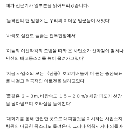
제가 신문기사 일부분을 읽어드리겠습니다.
‘돌격전의 맨 앞장에는 우리의 미더운 일군들이 서있다’
‘사색도 실천도 들끓는 전투현장에서’
‘이들의 이신작칙의 모범을 따라 온 사업소가 산악같이 떨쳐나
만선의 배고동소리를 높이 울려가고있다’
‘지금 사업소의 모든 《단풍》호고기배들이 더 높은 증산목표
를 내걸고 적극적인 어로전을 벌리고있다’
‘물결은 ２～３m, 바람속도 １５～２０m/s 세찬 파도가 선창
을 날아넘으며 조타실을 들이친다’
‘대화기를 통해 안전한 곳으로 대피할것을 지시하는 사업소지
령원의 다급한 목소리도 들려온다. 그러나 멈춰서거나 되돌아