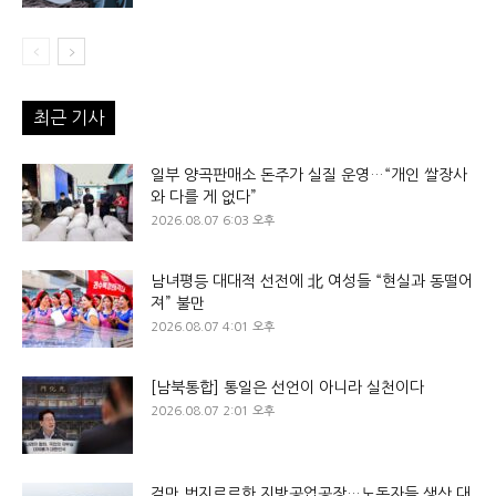
최근 기사
일부 양곡판매소 돈주가 실질 운영…“개인 쌀장사
와 다를 게 없다”
2026.08.07 6:03 오후
남녀평등 대대적 선전에 北 여성들 “현실과 동떨어
져” 불만
2026.08.07 4:01 오후
[남북통합] 통일은 선언이 아니라 실천이다
2026.08.07 2:01 오후
겉만 번지르르한 지방공업공장…노동자들 생산 대