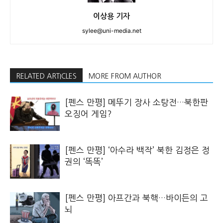
이상용 기자
sylee@uni-media.net
RELATED ARTICLES
MORE FROM AUTHOR
[펜스 만평] 메뚜기 장사 소탕전…북한판
오징어 게임?
[펜스 만평] ‘아수라 백작’ 북한 김정은 정
권의 ‘똑똑’
[펜스 만평] 아프간과 북핵…바이든의 고
뇌