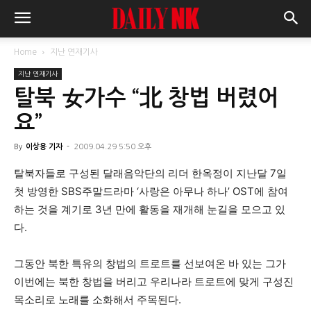
Home
지난 연재기사
지난 연재기사
탈북 女가수 “北 창법 버렸어
요”
By
이상용 기자
-
2009.04.29 5:50 오후
탈북자들로 구성된 달래음악단의 리더 한옥정이 지난달 7일
첫 방영한 SBS주말드라마 ‘사랑은 아무나 하나’ OST에 참여
하는 것을 계기로 3년 만에 활동을 재개해 눈길을 모으고 있
다.
그동안 북한 특유의 창법의 트로트를 선보여온 바 있는 그가
이번에는 북한 창법을 버리고 우리나라 트로트에 맞게 구성진
목소리로 노래를 소화해서 주목된다.