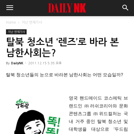
Home
지난 연재기사
지난 연재기사
탈북 청소년 ‘렌즈’로 바라 본
남한사회는?
By
DailyNK
-
2011.12.15 5:35 오후
탈북 청소년들의 눈으로 바라본 남한사회는 어떤 모습일까?
영국 핸드메이드 코스메틱 브
랜드인 ㈜러쉬코리아와 문화
콘텐츠그룹 ㈜위드컬처는 국
내 거주 중인 탈북 청소년 및
대학생을 대상으로 ‘두드림