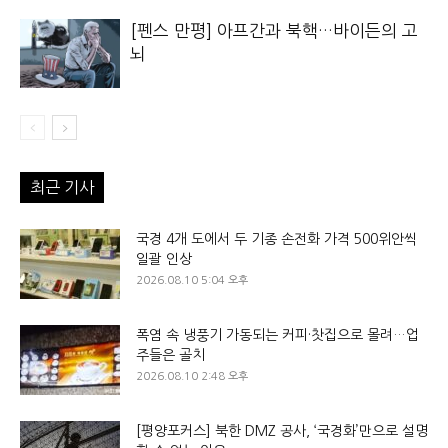
[펜스 만평] 아프간과 북핵…바이든의 고
뇌
최근 기사
국경 4개 도에서 두 기종 손전화 가격 500위안씩
일괄 인상
2026.08.10 5:04 오후
폭염 속 냉풍기 가동되는 커피·찻집으로 몰려…업
주들은 골치
2026.08.10 2:48 오후
[평양포커스] 북한 DMZ 공사, ‘국경화’만으로 설명