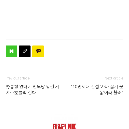
Previous article
Next article
野통합 연대에 민노당 입김 커
“10만세대 건설 ‘가마 끓기 운
져…左클릭 심화
동’이라 불러”