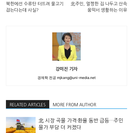
북한에선 수류탄 터뜨려 물고기
北주민, 멀쩡한 집 나두고 산속
잡는다는데 사실?
움막서 생활하는 이유
강미진 기자
경제학 전공 mjkang@uni-media.net
RELATED ARTICLES
MORE FROM AUTHOR
北 시장 곡물 가격·환율 동반 급등…주민
물가 부담 더 커졌다