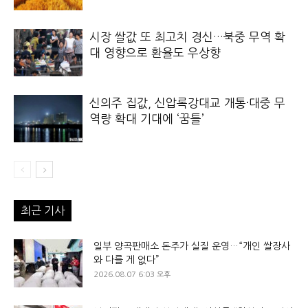
시장 쌀값 또 최고치 경신…북중 무역 확
대 영향으로 환율도 우상향
신의주 집값, 신압록강대교 개통·대중 무
역량 확대 기대에 ‘꿈틀’
최근 기사
일부 양곡판매소 돈주가 실질 운영…“개인 쌀장사
와 다를 게 없다”
2026.08.07 6:03 오후