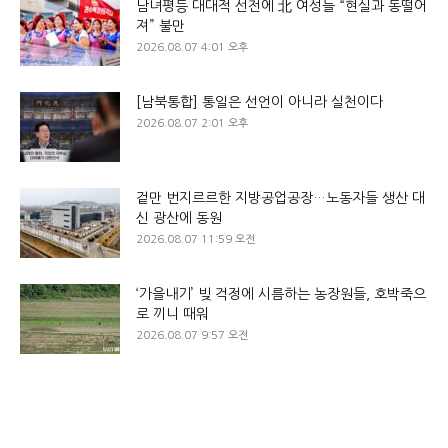
남녀평등 대대적 선전에 北 여성들 “현실과 동떨어
져” 불만
2026.08.07 4:01 오후
[남북통합] 통일은 선언이 아니라 실천이다
2026.08.07 2:01 오후
겉만 번지르르한 지방공업공장…노동자들 생산 대
신 광산에 동원
2026.08.07 11:59 오전
‘가을내기’ 빚 걱정에 시름하는 농장원들, 호박죽으
로 끼니 때워
2026.08.07 9:57 오전