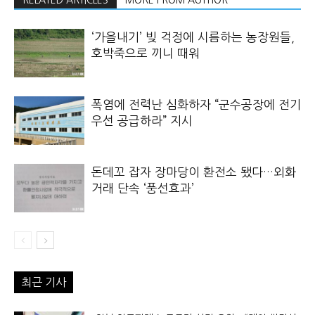
RELATED ARTICLES
MORE FROM AUTHOR
‘가을내기’ 빚 걱정에 시름하는 농장원들,
호박죽으로 끼니 때워
폭염에 전력난 심화하자 “군수공장에 전기
우선 공급하라” 지시
돈데꼬 잡자 장마당이 환전소 됐다…외화
거래 단속 ‘풍선효과’
최근 기사