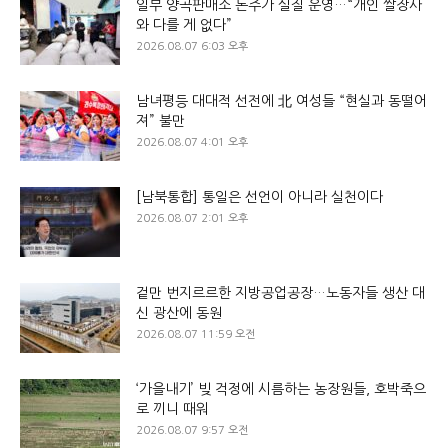
일부 양곡판매소 돈주가 실질 운영…“개인 쌀장사
와 다를 게 없다”
2026.08.07 6:03 오후
남녀평등 대대적 선전에 北 여성들 “현실과 동떨어
져” 불만
2026.08.07 4:01 오후
[남북통합] 통일은 선언이 아니라 실천이다
2026.08.07 2:01 오후
겉만 번지르르한 지방공업공장…노동자들 생산 대
신 광산에 동원
2026.08.07 11:59 오전
‘가을내기’ 빚 걱정에 시름하는 농장원들, 호박죽으
로 끼니 때워
2026.08.07 9:57 오전