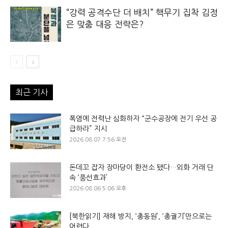
“강력 공격수단 더 배치” 핵무기 집착 김정
은 맞춤 대응 전략은?
최근 기사
폭염에 전력난 심화하자 “군수공장에 전기 우선 공
급하라” 지시
2026.08.07 7:56 오전
돈데꼬 잡자 장마당이 환전소 됐다…외화 거래 단
속 ‘풍선효과’
2026.08.06 5:06 오후
[북한읽기] 재해 방지, ‘총동원’, ‘총궐기’만으로는
어렵다