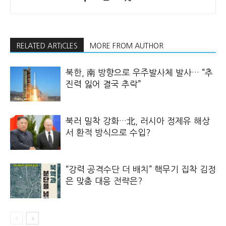
RELATED ARTICLES
MORE FROM AUTHOR
북한, 南 방향으로 우주발사체 발사… “추
진력 잃어 결국 추락”
북러 밀착 강화…北, 러시아 정제유 해상
서 환적 방식으로 수입?
“강력 공격수단 더 배치” 핵무기 집착 김정
은 맞춤 대응 전략은?