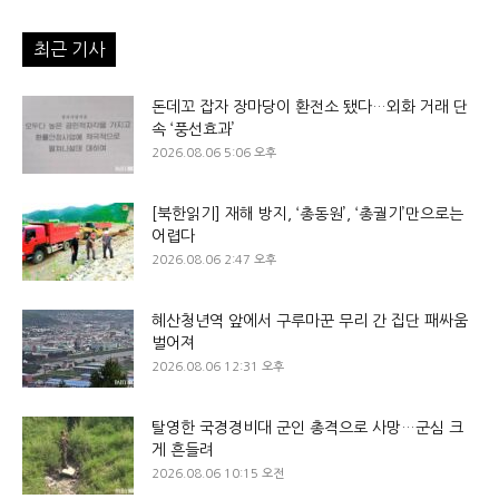
최근 기사
돈데꼬 잡자 장마당이 환전소 됐다…외화 거래 단
속 ‘풍선효과’
2026.08.06 5:06 오후
[북한읽기] 재해 방지, ‘총동원’, ‘총궐기’만으로는
어렵다
2026.08.06 2:47 오후
혜산청년역 앞에서 구루마꾼 무리 간 집단 패싸움
벌어져
2026.08.06 12:31 오후
탈영한 국경경비대 군인 총격으로 사망…군심 크
게 흔들려
2026.08.06 10:15 오전