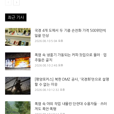
최근 기사
국경 4개 도에서 두 기종 손전화 가격 500위안씩
일괄 인상
2026.08.10 5:04 오후
폭염 속 냉풍기 가동되는 커피·찻집으로 몰려…업
주들은 골치
2026.08.10 2:48 오후
[평양포커스] 북한 DMZ 공사, ‘국경화’만으로 설명
할 수 없는 이유
2026.08.10 12:32 오후
폭염 속 야외 작업 내몰린 단련대 수용자들…쓰러
져도 폭언·폭행