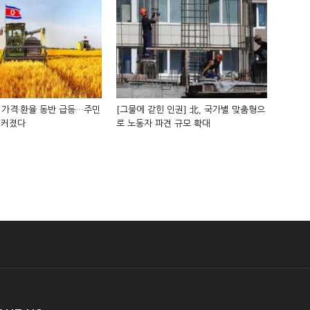
 가격·환율 동반 급등…주민
[그물에 갇힌 인권] 北, 국가별 맞춤형으
 커졌다
로 노동자 파견 규모 확대