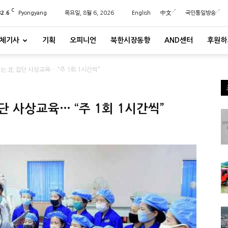
C
32.6
Pyongyang
목요일, 8월 6, 2026
English
中文
국민통일방송
체기사
기획
오피니언
북한시장동향
AND센터
후원하
 北 집단 사상교육… “주 1회 1시간씩”
 사상교육… “주 1회 1시간씩”