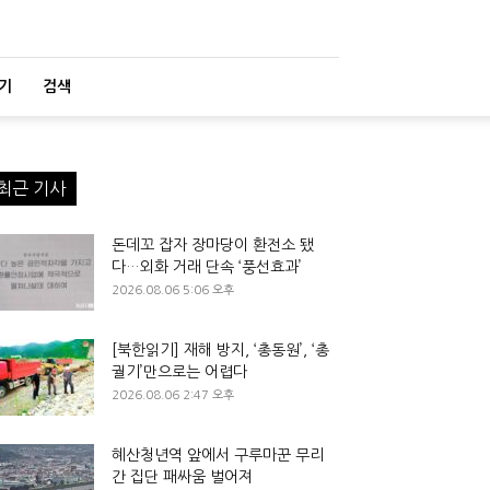
기
검색
최근 기사
돈데꼬 잡자 장마당이 환전소 됐
다…외화 거래 단속 ‘풍선효과’
2026.08.06 5:06 오후
[북한읽기] 재해 방지, ‘총동원’, ‘총
궐기’만으로는 어렵다
2026.08.06 2:47 오후
혜산청년역 앞에서 구루마꾼 무리
간 집단 패싸움 벌어져