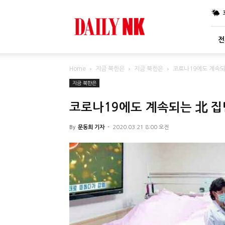
DailyNK
전
Home
지금 북한은
지금 북한은
코로나19에도 계속되는
지금 북한은
코로나19에도 계속되는 北 집단
By
문동희 기자
-
2020.03.21 8:00 오전